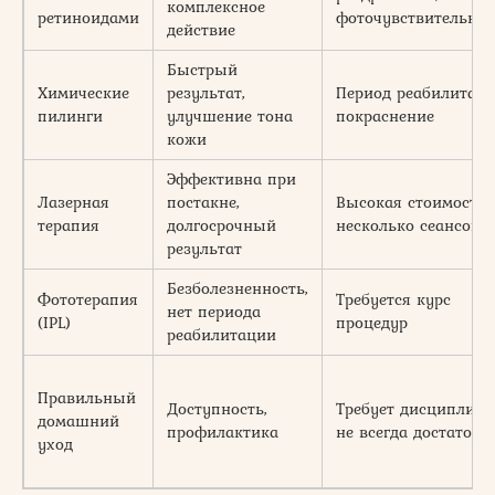
комплексное
ретиноидами
фоточувствительнос
действие
Быстрый
Химические
результат,
Период реабилитаци
пилинги
улучшение тона
покраснение
кожи
Эффективна при
Лазерная
постакне,
Высокая стоимость,
терапия
долгосрочный
несколько сеансов
результат
Безболезненность,
Фототерапия
Требуется курс
нет периода
(IPL)
процедур
реабилитации
Правильный
Доступность,
Требует дисциплины
домашний
профилактика
не всегда достаточе
уход