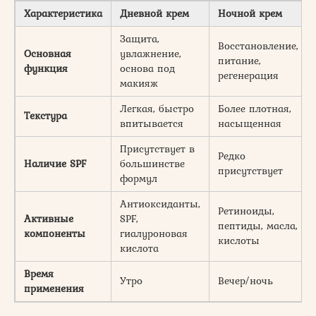
Характеристика
Дневной крем
Ночной крем
Защита,
Восстановление,
Основная
увлажнение,
питание,
функция
основа под
регенерация
макияж
Легкая, быстро
Более плотная,
Текстура
впитывается
насыщенная
Присутствует в
Редко
Наличие SPF
большинстве
присутствует
формул
Антиоксиданты,
Ретиноиды,
Активные
SPF,
пептиды, масла,
компоненты
гиалуроновая
кислоты
кислота
Время
Утро
Вечер/ночь
применения