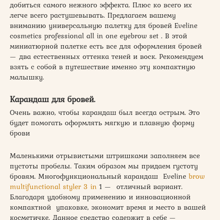
добиться самого нежного эффекта. Плюс ко всего их
легче всего растушевывать. Предлагаем вашему
вниманию универсальную палетку для бровей Eveline
cosmetics professional all in one eyebrow set . В этой
миниатюрной палетке есть все для оформления бровей
— два естественных оттенка теней и воск. Рекомендуем
взять с собой в путешествие именно эту компактную
малышку.
Карандаш для бровей.
Очень важно, чтобы карандаш был всегда острым. Это
будет помогать оформлять мягкую и плавную форму
брови
Маленькими отрывистыми штришками заполняем все
пустоты пробелы. Таким образом мы придаем густоту
бровям. Многофункциональный карандаш Eveline
brow
multifunctional styler 3 in
1 — отличный вариант.
Благодаря удобному применению и инновационной
компактной упаковке, экономит время и место в вашей
косметичке. Данное средство содержит в себе —