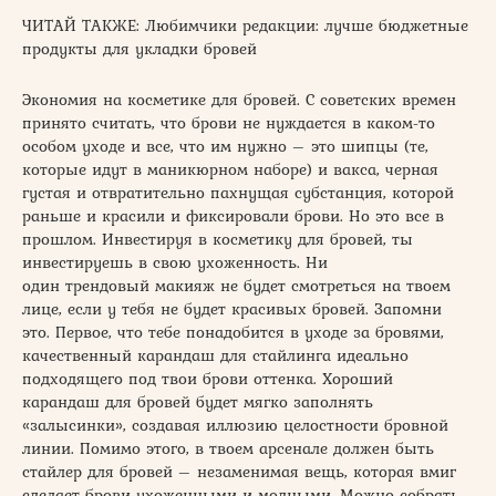
ЧИТАЙ ТАКЖЕ: Любимчики редакции: лучше бюджетные
продукты для укладки бровей
Экономия на косметике для бровей. С советских времен
принято считать, что брови не нуждается в каком-то
особом уходе и все, что им нужно – это шипцы (те,
которые идут в маникюрном наборе) и вакса, черная
густая и отвратительно пахнущая субстанция, которой
раньше и красили и фиксировали брови. Но это все в
прошлом. Инвестируя в косметику для бровей, ты
инвестируешь в свою ухоженность. Ни
один трендовый макияж не будет смотреться на твоем
лице, если у тебя не будет красивых бровей. Запомни
это. Первое, что тебе понадобится в уходе за бровями,
качественный карандаш для стайлинга идеально
подходящего под твои брови оттенка. Хороший
карандаш для бровей будет мягко заполнять
«залысинки», создавая иллюзию целостности бровной
линии. Помимо этого, в твоем арсенале должен быть
стайлер для бровей – незаменимая вещь, которая вмиг
сделает брови ухоженными и модными. Можно собрать