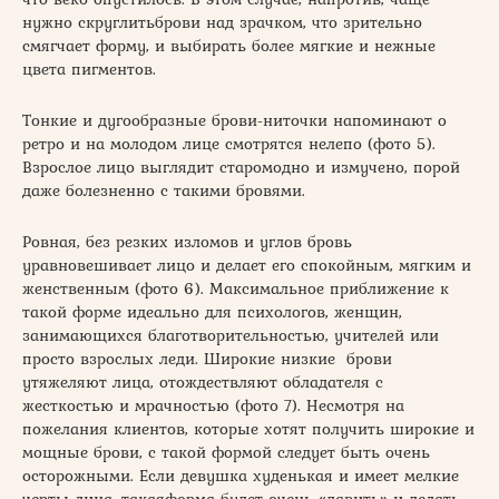
нужно скруглитьброви над зрачком, что зрительно
смягчает форму, и выбирать более мягкие и нежные
цвета пигментов.
Тонкие и дугообразные брови-ниточки напоминают о
ретро и на молодом лице смотрятся нелепо (фото 5).
Взрослое лицо выглядит старомодно и измучено, порой
даже болезненно с такими бровями.
Ровная, без резких изломов и углов бровь
уравновешивает лицо и делает его спокойным, мягким и
женственным (фото 6). Максимальное приближение к
такой форме идеально для психологов, женщин,
занимающихся благотворительностью, учителей или
просто взрослых леди. Широкие низкие брови
утяжеляют лица, отождествляют обладателя с
жесткостью и мрачностью (фото 7). Несмотря на
пожелания клиентов, которые хотят получить широкие и
мощные брови, с такой формой следует быть очень
осторожными. Если девушка худенькая и имеет мелкие
черты лица, такаяформа будет очень «давить» и делать