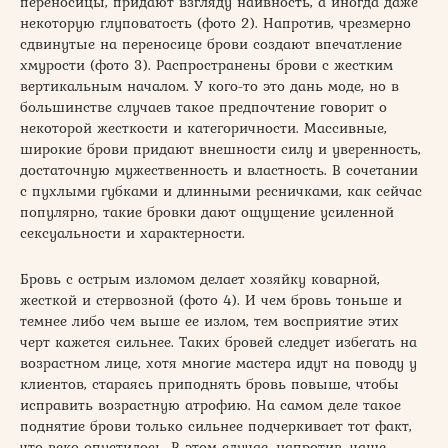
переносицы, придают взгляду наивность, а иногда даже
некоторую глуповатость (фото 2). Напротив, чрезмерно
сдвинутые на переносице брови создают впечатление
хмурости (фото 3). Распространены брови с жестким
вертикальным началом. У кого-то это дань моде, но в
большинстве случаев такое предпочтение говорит о
некоторой жесткости и категоричности. Массивные,
широкие брови придают внешности силу и уверенность,
достаточную мужественность и властность. В сочетании
с пухлыми губками и длинными ресничками, как сейчас
популярно, такие бровки дают ощущение усиленной
сексуальности и характерности.
Бровь с острым изломом делает хозяйку коварной,
жесткой и стервозной (фото 4). И чем бровь тоньше и
темнее либо чем выше ее излом, тем восприятие этих
черт кажется сильнее. Таких бровей следует избегать на
возрастном лице, хотя многие мастера идут на поводу у
клиентов, стараясь приподнять бровь повыше, чтобы
исправить возрастную атрофию. На самом деле такое
поднятие брови только сильнее подчеркивает тот факт,
что веко опустилось. В этом случае, напротив, чаще