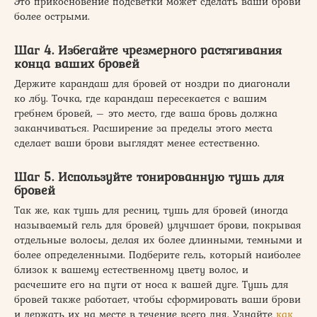
Это прикосновение подсветки может сделать ваши брови
более острыми.
Шаг 4. Избегайте чрезмерного растягивания
конца ваших бровей
Держите карандаш для бровей от ноздри по диагонали
ко лбу. Точка, где карандаш пересекается с вашим
гребнем бровей, – это место, где ваша бровь должна
заканчиваться. Расширение за пределы этого места
сделает ваши брови выглядят менее естественно.
Шаг 5. Используйте тонированную тушь для
бровей
Так же, как тушь для ресниц, тушь для бровей (иногда
называемый гель для бровей) улучшает брови, покрывая
отдельные волосы, делая их более длинными, темными и
более определенными. Подберите гель, который наиболее
близок к вашему естественному цвету волос, и
расчешите его на пути от носа к вашей дуге. Тушь для
бровей также работает, чтобы сформировать ваши брови
и держать их на месте в течение всего дня. Узнайте
как