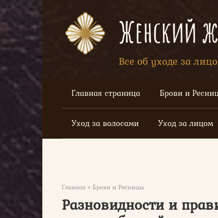
Перейти
к
Женский жу
контенту
Все об уходе за лиц
Главная страница
Брови и Ресни
Уход за волосами
Уход за лицом
Главная
»
Брови и Ресницы
Разновидности и прав