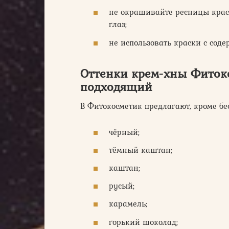
не окрашивайте ресницы краск
глаз;
не использовать краски с сод
Оттенки крем-хны Фитоко
подходящий
В Фитокосметик предлагают, кроме бе
чёрный;
тёмный каштан;
каштан;
русый;
карамель;
горький шоколад;