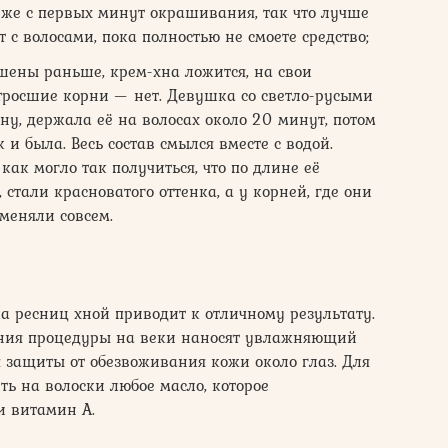
уже с первых минут окрашивания, так что лучше
т с волосами, пока полностью не смоете средство;
шены раньше, крем-хна ложится, на свои
тросшие корни — нет. Девушка со светло-русыми
ну, держала её на волосах около 20 минут, потом
 и была. Весь состав смылся вместе с водой.
ак могло так получиться, что по длине её
 стали красноватого оттенка, а у корней, где они
меняли совсем.
ка ресниц хной приводит к отличному результату.
ения процедуры на веки наносят увлажняющий
 защиты от обезвоживания кожи около глаз. Для
ть на волоски любое масло, которое
и витамин А.