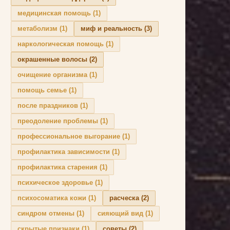
медицинская помощь
(1)
метаболизм
(1)
миф и реальность
(3)
наркологическая помощь
(1)
окрашенные волосы
(2)
очищение организма
(1)
помощь семье
(1)
после праздников
(1)
преодоление проблемы
(1)
профессиональное выгорание
(1)
профилактика зависимости
(1)
профилактика старения
(1)
психическое здоровье
(1)
психосоматика кожи
(1)
расческа
(2)
синдром отмены
(1)
сияющий вид
(1)
скрытые признаки
(1)
советы
(2)