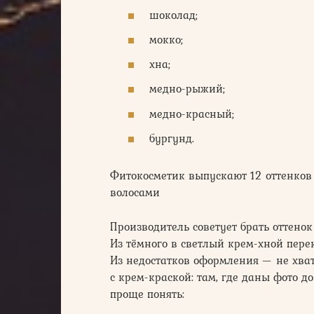
шоколад;
мокко;
хна;
медно-рыжий;
медно-красный;
бургунд.
Фитокосметик выпускают 12 оттенков 
волосами
Производитель советует брать оттенок
Из тёмного в светлый крем-хной перек
Из недостатков оформления — не хват
с крем-краской: там, где даны фото д
проще понять: