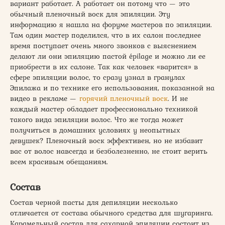
вариант работает. А работает он потому что — это
обычный пленочный воск для эпиляции. Эту
информацию я нашла на форуме мастеров по эпиляции.
Там один мастер поделился, что в их салон последнее
время поступает очень много звонков с выяснением
делают ли они эпиляцию пастой épilage и можно ли ее
приобрести в их салоне. Так как человек «варится» в
сфере эпиляции волос, то сразу узнал в гранулах
Эпилажа и по технике его использования, показанной на
видео в рекламе —
горячий пленочный воск
. И не
каждый мастер обладает профессионально техникой
такого вида эпиляции волос. Что же тогда может
получиться в домашних условиях у неопытных
девушек? Пленочный воск эффективен, но не избавит
вас от волос навсегда и безболезненно, не стоит верить
всем красивым обещаниям.
Состав
Состав черной пасты для депиляции несколько
отличается от состава обычного средства для шугаринга.
Карамельный состав для сахарной эпиляции состоит из