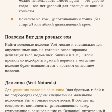
можно использовать вместо душа — это удобно,
когда у вас нет условий для посещения ванной
комнаты.
Нанесите на кожу успокаивающий тоник (без
спирта!) или лёгкий увлажняющий крем.
Полоски Вит для разных зон
Найти восковые полоски Veet можно и специально для
определенных зон, на которые запланирована
депиляция (ног, подмышек, бикини и т. п.). Чтобы
правильно подобрать нужный вариант в магазине,
полезно будет ознакомиться с кратким описанием
полосок.
Для лица (Veet Naturals)
Для
удаления волос на зоне лица
(над бровями, губой и
на подбородке) созданы специальные маленькие
полосочки Вит с тонким слоем воска. В составе их
содержатся компоненты, успокаивающие кожу,
смягчающие и заживляющие ее. Основной питательный