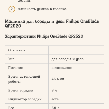
лезвий.
хлипкость усиков в головке.
Машинка для бороды и усов Philips OneBlade
QP2520
Характеристики Philips OneBlade QP2520
Основные
Тип
для бороды и усов
Питание
автономное
Время автономной
45 мин
работы
Время зарядки
8 ч
Индикатор зарядки
есть
Вес
69 г