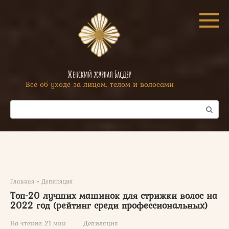
Перейти
к
контенту
Женский журнал Басдер
Все об уходе за лицом, телом и волосами
Поиск:
Главная
»
Депиляция
Топ-20 лучших машинок для стрижки волос на
2022 год (рейтинг среди профессиональных)
На чтение:
21 мин
Депиляция