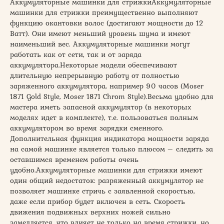
Аккумуляторные машинки для стрижкиАккумуляторные
машинки для стрижки преимущественно выполняют
функцию окантовки волос (достигают мощности до 12
Ватт). Они имеют меньший уровень шума и имеют
наименьший вес. Аккумуляторные машинки могут
работать как от сети, так и от заряда
аккумулятора.Некоторые модели обеспечивают
длительную непрерывную работу от полностью
заряженного аккумулятора, например 90 часов (Moser
1871 Gold Style, Moser 1871 Chrom Style).Весьма удобно для
мастера иметь запасной аккумулятор (в некоторых
моделях идет в комплекте), т.е. пользоваться полным
аккумулятором во время зарядки сменного.
Дополнительная функция индикатора мощности заряда
на самой машинке является только плюсом – следить за
оставшимся временем работы очень
удобно.Аккумуляторные машинки для стрижки имеют
один общий недостаток: разряженный аккумулятор не
позволяет машинке стричь с заявленной скоростью,
даже если прибор будет включен в сеть. Скорость
движения подвижных верхних ножей сильно
замедляется, что влияет не только на время стрижки, но