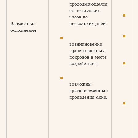
ги
продолжающаяся
от нескольких
часов до
ак
нескольких дней;
Возможные
осложнения
по
возникновение
во
сухости кожных
покровов в месте
воздействия;
по
по
пр
возможны
по
кратковременные
проявления акне.
зл
но
ес
пр
по