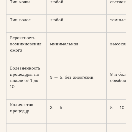
Тип кожи
любой
светлая
Тип волос
любой
темные
Вероятность
возникновения
минимальная
высокая
ожога
Болезненность
процедуры по
8 и более 
3 — 5, без анестезии
шкале от 1 до
обезболив
10
Количество
3 — 5
5 — 10
процедур