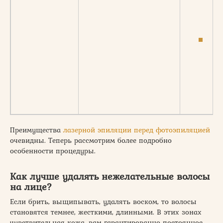
ро
па
ус
во
ес
бы
не
Преимущества
лазерной эпиляции перед фотоэпиляцией
очевидны. Теперь рассмотрим более подробно
особенности процедуры.
Как лучше удалять нежелательные волосы
на лице?
Если брить, выщипывать, удалять воском, то волосы
становятся темнее, жесткими, длинными. В этих зонах
чувствительная кожа, вам гарантированно постоянное