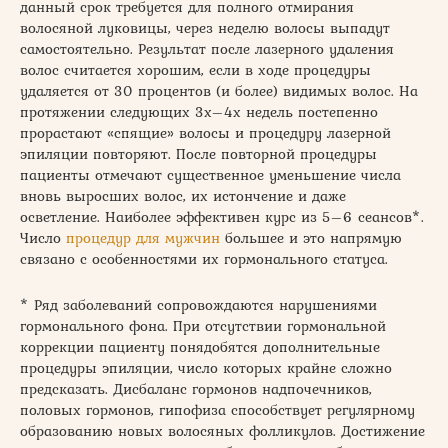
данный срок требуется для полного отмирания
волосяной луковицы, через неделю волосы выпадут
самостоятельно. Результат после лазерного удаления
волос считается хорошим, если в ходе процедуры
удаляется от 30 процентов (и более) видимых волос. На
протяжении следующих 3х–4х недель постепенно
прорастают «спящие» волосы и процедуру лазерной
эпиляции повторяют. После повторной процедуры
пациенты отмечают существенное уменьшение числа
вновь выросших волос, их истончение и даже
осветление. Наиболее эффективен курс из 5–6 сеансов*.
Число
процедур для мужчин
большее и это напрямую
связано с особенностями их гормонального статуса.
* Ряд заболеваний сопровождаются нарушениями
гормонального фона. При отсутствии гормональной
коррекции пациенту понядобятся дополнительные
процедуры эпиляции, число которых крайне сложно
предсказать. Дисбаланс гормонов надпочечников,
половых гормонов, гипофиза способствует регулярному
образованию новых волосяных фолликулов. Достижение