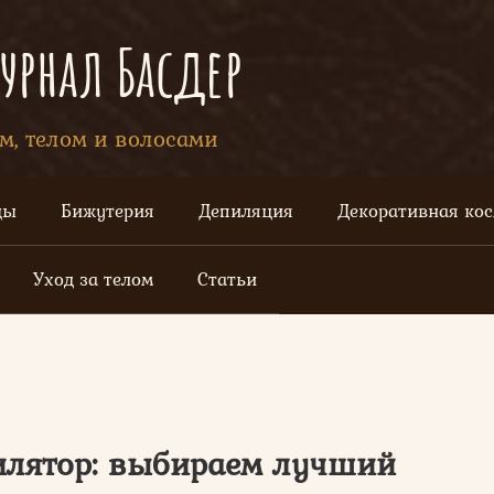
рнал Басдер
ом, телом и волосами
цы
Бижутерия
Депиляция
Декоративная ко
Уход за телом
Статьи
илятор: выбираем лучший