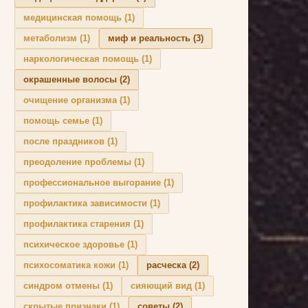
медицинская помощь
(1)
метаболизм
(1)
миф и реальность
(3)
наркологическая помощь
(1)
окрашенные волосы
(2)
очищение организма
(1)
помощь семье
(1)
после праздников
(1)
преодоление проблемы
(1)
профессиональное выгорание
(1)
профилактика зависимости
(1)
профилактика старения
(1)
психическое здоровье
(1)
психосоматика кожи
(1)
расческа
(2)
синдром отмены
(1)
сияющий вид
(1)
скрытые признаки
(1)
советы
(2)