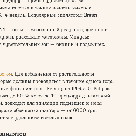
процедуру — прибор удаляет до 97 %
ивая толстые и тонкие волоски вместе с
 3-4 недель. Популярные эпиляторы:
Braun
6421. Плюсы — мгновенный результат, доступная
докупать расходные материалы. Минусы:
е чувствительных зон — бикини и подмышек.
рогом
. Для избавления от растительности
оторые должны проводиться в течение одного года.
ные фотоэпиляторы: Remington IPL6500, Babyliss
ляет до 90 % волос за 10 процедур, длительный
й, подходит для эпиляции подмышек и зоны
ороже обычного эпилятора — от 6000 грн.,
ется с удалением светлых волос.
эпилятор