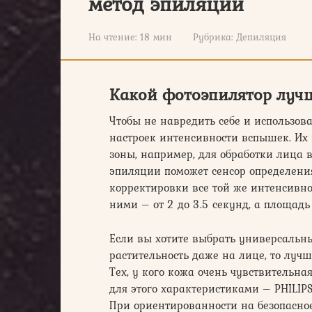
метод эпиляции
На чтение:
18 мин
Рубрика:
Депиляция
Какой фотоэпилятор луч
Чтобы не навредить себе и использова
настроек интенсивности вспышек. Их
зоны, например, для обработки лица
эпиляции поможет сенсор определени
корректировки все той же интенсив
ними – от 2 до 3.5 секунд, а площадь 
Если вы хотите выбрать универсальн
растительность даже на лице, то лучше
Тех, у кого кожа очень чувствительна
для этого характеристиками – PHILIP
При ориентированности на безопасное