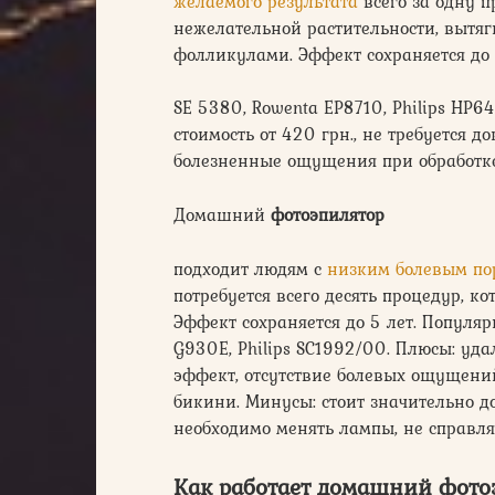
желаемого результата
всего за одну 
нежелательной растительности, вытяг
фолликулами. Эффект сохраняется до
SE 5380, Rowenta EP8710, Philips HP
стоимость от 420 грн., не требуется 
болезненные ощущения при обработк
Домашний
фотоэпилятор
подходит людям с
низким болевым по
потребуется всего десять процедур, к
Эффект сохраняется до 5 лет. Популяр
G930E, Philips SC1992/00. Плюсы: уда
эффект, отсутствие болевых ощущени
бикини. Минусы: стоит значительно д
необходимо менять лампы, не справля
Как работает домашний фото