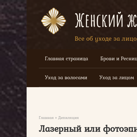
Перейти
к
Женский жу
контенту
Все об уходе за лиц
Главная страница
Брови и Ресни
Уход за волосами
Уход за лицом
Главная
»
Депиляция
Лазерный или фотоэп