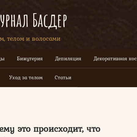
рнал Басдер
ом, телом и волосами
цы
Бижутерия
Депиляция
Декоративная ко
Уход за телом
Статьи
му это происходит, что