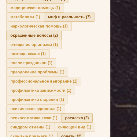
медицинская помощь
(1)
метаболизм
(1)
миф и реальность
(3)
наркологическая помощь
(1)
окрашенные волосы
(2)
очищение организма
(1)
помощь семье
(1)
после праздников
(1)
преодоление проблемы
(1)
профессиональное выгорание
(1)
профилактика зависимости
(1)
профилактика старения
(1)
психическое здоровье
(1)
психосоматика кожи
(1)
расческа
(2)
синдром отмены
(1)
сияющий вид
(1)
скрытые признаки
(1)
советы
(2)