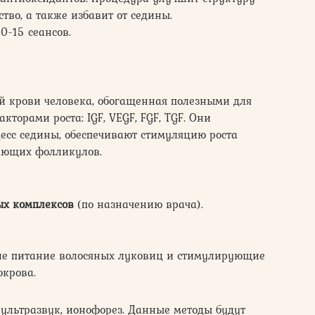
ство, а также избавит от седины.
0-15 сеансов.
ой крови человека, обогащенная полезными для
торами роста: IGF, VEGF, FGF, TGF. Они
сс седины, обеспечивают стимуляцию роста
тающих фолликулов.
х комплексов
(по назначению врача).
ие питание волосяных луковиц и стимулирующие
окрова.
, ультразвук, ионофорез. Данные методы будут