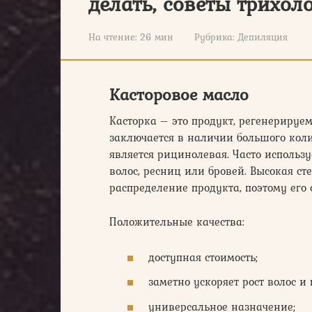
делать, советы трихол
На чтение:
26 мин
Рубрика:
Депиляция
Касторовое масло
Касторка – это продукт, регенерируе
заключается в наличии большого коли
является рицинолевая. Часто использу
волос, ресниц или бровей. Высокая ст
распределение продукта, поэтому его
Положительные качества:
доступная стоимость;
заметно ускоряет рост волос 
универсальное назначение;