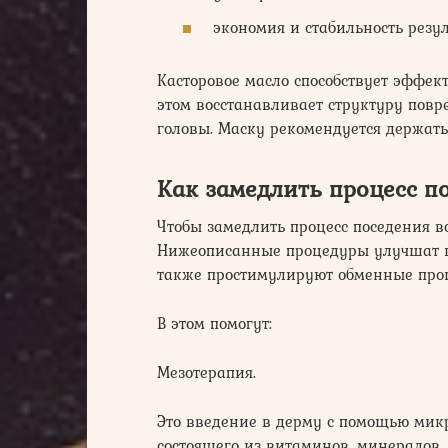
экономия и стабильность резул
Касторовое масло способствует эффе
этом восстанавливает структуру пов
головы. Маску рекомендуется держать 
Как замедлить процесс п
Чтобы замедлить процесс поседения в
Нижеописанные процедуры улучшат кр
также простимулируют обменные проце
В этом помогут:
Мезотерапия.
Это введение в дерму с помощью мик
состоящего из витаминов, минералов,