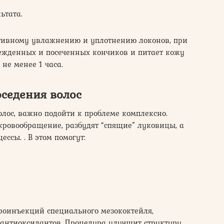
ьтата.
ктивному увлажнению и уплотнению локонов, при
режденных и посеченных кончиков и питает кожу
не менее 1 часа.
оседения волос
олос, важно подойти к проблеме комплексно.
овообращение, разбудят “спящие” луковицы, а
ссы. . В этом помогут:
роинъекций специального мезококтейля,
 антиоксидантов. Процедура улучшит структуру