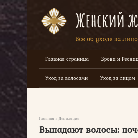
Перейти
к
Женский жу
контенту
Все об уходе за лиц
Главная страница
Брови и Ресни
Уход за волосами
Уход за лицом
Главная
»
Депиляция
Выпадают волосы: поче