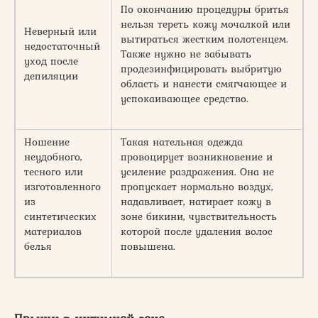
По окончанию процедуры бритья
нельзя тереть кожу мочалкой или
Неверный или
вытираться жестким полотенцем.
недостаточный
Также нужно не забывать
уход после
продезинфицировать выбритую
депиляции
область и нанести смягчающее и
успокаивающее средство.
Ношение
Такая нательная одежда
неудобного,
провоцирует возникновение и
тесного или
усиление раздражения. Она не
изготовленного
пропускает нормально воздух,
из
надавливает, натирает кожу в
синтетических
зоне бикини, чувствительность
материалов
которой после удаления волос
белья
повышена.