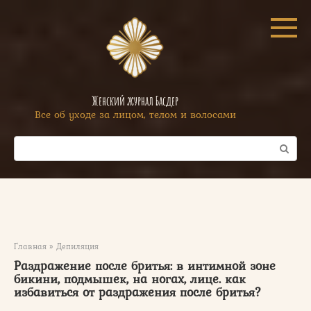
Перейти
к
контенту
Женский журнал Басдер
Все об уходе за лицом, телом и волосами
Поиск:
Главная
»
Депиляция
Раздражение после бритья: в интимной зоне
бикини, подмышек, на ногах, лице. как
избавиться от раздражения после бритья?