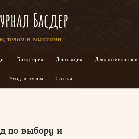
рнал Басдер
ом, телом и волосами
цы
Бижутерия
Депиляция
Декоративная ко
Уход за телом
Статьи
ид по выбору и