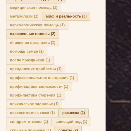
медицинская помощь
(1)
метаболизм
(1)
миф и реальность
(3)
наркологическая помощь
(1)
окрашенные волосы
(2)
очищение организма
(1)
помощь семье
(1)
после праздников
(1)
преодоление проблемы
(1)
профессиональное выгорание
(1)
профилактика зависимости
(1)
профилактика старения
(1)
психическое здоровье
(1)
психосоматика кожи
(1)
расческа
(2)
синдром отмены
(1)
сияющий вид
(1)
скрытые признаки
(1)
советы
(2)