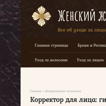
Перейти
к
Женский жу
контенту
Все об уходе за лиц
Главная страница
Брови и Ресни
Уход за волосами
Уход за лицом
Главная
»
Декоративная косметика
Корректор для лица: г