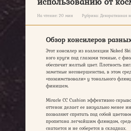
использованию от кос
На чтение:
20 мин
Рубрика:
Декоративная к
Обзор консилеров разных 
Этот консилер из коллекции Naked Ski
кого круги под глазами темные, с ф
обеспечит желтый цвет. Плотность пи
заметные несовершенства, в этом сред
«позаимствовали» у тонального флюид
финишем.
Miracle CC Cushion эффективно скрыва
оттенок делает ее визуально менее 
позволяют спрятать под собой цветово
пропитана легчайшим флюидом, средст
скатается и не соберется в складках.