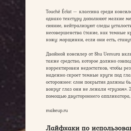
Touché Éclat — классика среди консил
однако текстуру дополняют мелкие м
сияние, нейтрализуют следы усталост
несовершенства (такие, как темные к
кожу: морщинки, если они есть, стан
Двойной консилер от Shu Uemura вклю
также средство, которое должно совпа
корректировки недостатков, чтобы ре
надежно скроет темные круги под гла
осторожнее: слои покрытия должны б
вокруг глаз они не лежали «грузом». Э
помощью двустороннего аппликатора, 
makeup.ru
Лайфхаки по использова