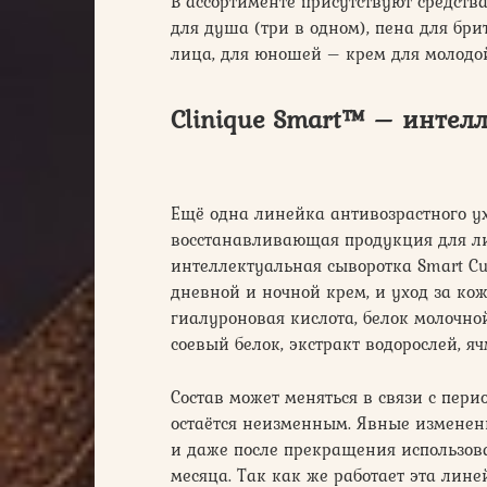
В ассортименте присутствуют средст
для душа (три в одном), пена для брит
лица, для юношей – крем для молодо
Clinique Smart™ – интел
Ещё одна линейка антивозрастного у
восстанавливающая продукция для лиц
интеллектуальная сыворотка Smart Cu
дневной и ночной крем, и уход за кож
гиалуроновая кислота, белок молочно
соевый белок, экстракт водорослей, ячм
Состав может меняться в связи с пер
остаётся неизменным. Явные изменени
и даже после прекращения использова
месяца. Так как же работает эта лин