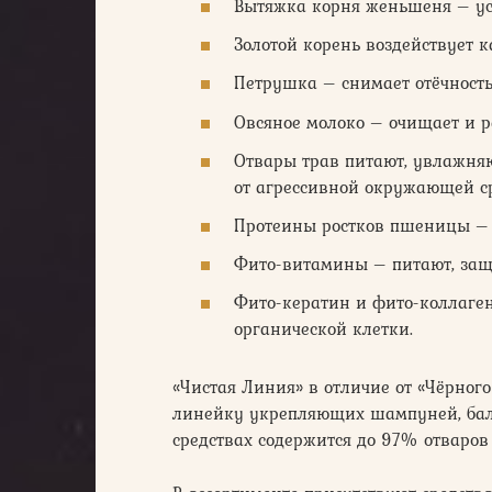
Вытяжка корня женьшеня – ус
Золотой корень воздействует к
Петрушка – снимает отёчность
Овсяное молоко – очищает и р
Отвары трав питают, увлажняю
от агрессивной окружающей с
Протеины ростков пшеницы – 
Фито-витамины – питают, защ
Фито-кератин и фито-коллаге
органической клетки.
«Чистая Линия» в отличие от «Чёрно
линейку укрепляющих шампуней, бальз
средствах содержится до 97% отваров