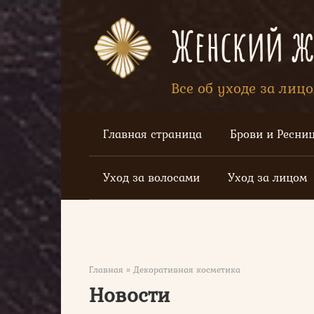
Перейти
к
Женский жу
контенту
Все об уходе за лиц
Главная страница
Брови и Ресни
Уход за волосами
Уход за лицом
Главная
»
Декоративная косметика
Новости