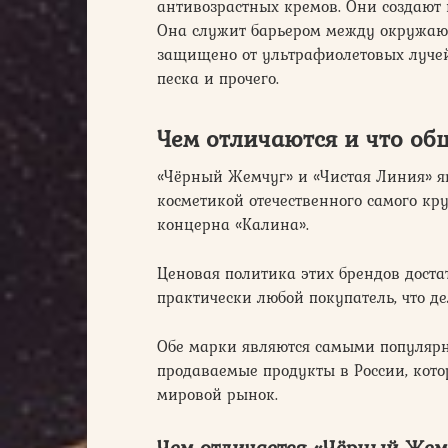
антивозрастных кремов. Они создают
Она служит барьером между окружающ
защищено от ультрафиолетовых лучей,
песка и прочего.
Чем отличаются и что об
«Чёрный Жемчуг» и «Чистая Линия» яв
косметикой отечественного самого кр
концерна «Калина».
Ценовая политика этих брендов доста
практически любой покупатель, что д
Обе марки являются самыми популярн
продаваемые продукты в России, кот
мировой рынок.
Чем отличается «Чёрный Жем