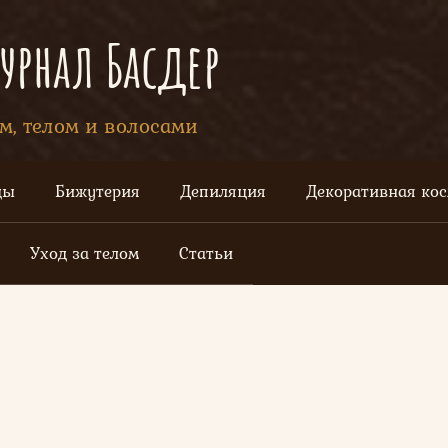
рнал Басдер
ом, телом и волосами
цы
Бижутерия
Депиляция
Декоративная ко
Уход за телом
Статьи