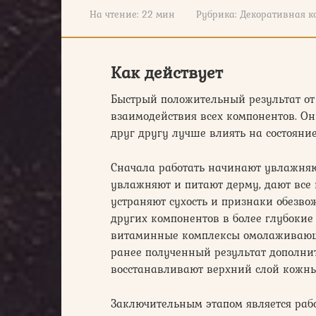
На чтение:
22 мин
Рубрика:
Декоративная к
Как действует
Быстрый положительный результат от 
взаимодействия всех компонентов. Он
друг другу лучше влиять на состояни
Сначала работать начинают увлажня
увлажняют и питают дерму, дают все
устраняют сухость и признаки обезв
других компонентов в более глубокие
витаминные комплексы омолаживающег
ранее полученный результат дополн
восстанавливают верхний слой кожны
Заключительным этапом является раб