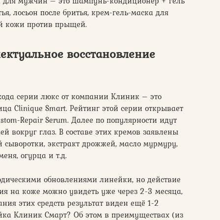
ва для мужчин – это шампунь-кондиционер + гель
ья, лосьон после бритья, крем-гель-маска для
й кожи против прыщей.
лектуальное восстановление
хода серии люкс от компании Клиник – это
а Clinique Smart. Рейтинг этой серии открывает
stom-Repair Serum. Далее по популярности идут
ей вокруг глаз. В составе этих кремов заявлены
й сыворотки, экстракт дрожжей, масло мурмуру,
еня, огурца и т.д.
иодическими обновлениями линейки, но действие
я на коже можно увидеть уже через 2-3 месяца,
ния этих средств результат виден ещё 1-2
ейка Клиник Смарт? Об этом в преимуществах (из