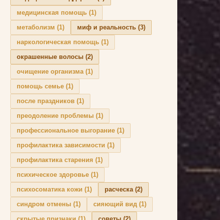
медицинская помощь
(1)
метаболизм
(1)
миф и реальность
(3)
наркологическая помощь
(1)
окрашенные волосы
(2)
очищение организма
(1)
помощь семье
(1)
после праздников
(1)
преодоление проблемы
(1)
профессиональное выгорание
(1)
профилактика зависимости
(1)
профилактика старения
(1)
психическое здоровье
(1)
психосоматика кожи
(1)
расческа
(2)
синдром отмены
(1)
сияющий вид
(1)
скрытые признаки
(1)
советы
(2)