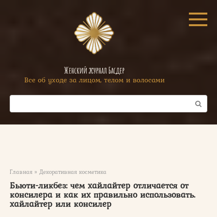
Перейти
к
контенту
Женский журнал Басдер
Все об уходе за лицом, телом и волосами
Поиск:
Главная
»
Декоративная косметика
Бьюти-ликбез: чем хайлайтер отличается от
консилера и как их правильно использовать.
хайлайтер или консилер