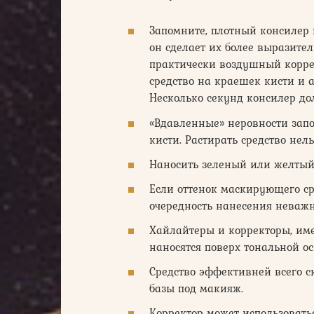
Запомните, плотный консилер 
он сделает их более выразите
практически воздушный корре
средство на краешек кисти и 
Несколько секунд консилер до
«Вдавленные» неровности зап
кисти. Растирать средство нел
Наносить зеленый или желтый
Если оттенок маскирующего ср
очередность нанесения неважн
Хайлайтеры и корректоры, им
наносятся поверх тональной о
Средство эффективней всего ск
базы под макияж.
Корректор может использоват