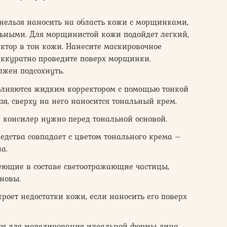
нельзя наносить на область кожи с морщинками,
льными. Для морщинистой кожи подойдет легкий,
ктор в тон кожи. Нанесите маскировочное
аккуратно проведите поверх морщинки.
лжен подсохнуть.
олняются жидким корректором с помощью тонкой
ьзя, сверху на него наносится тональный крем.
 консилер нужно перед тональной основой.
едства совпадает с цветом тонального крема –
а.
еющие в составе светоотражающие частицы,
сновы.
роет недостатки кожи, если наносить его поверх
ься для моделирования идеальной формы лица.