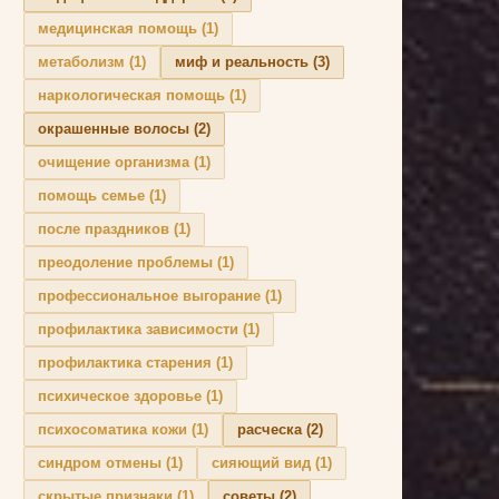
медицинская помощь
(1)
метаболизм
(1)
миф и реальность
(3)
наркологическая помощь
(1)
окрашенные волосы
(2)
очищение организма
(1)
помощь семье
(1)
после праздников
(1)
преодоление проблемы
(1)
профессиональное выгорание
(1)
профилактика зависимости
(1)
профилактика старения
(1)
психическое здоровье
(1)
психосоматика кожи
(1)
расческа
(2)
синдром отмены
(1)
сияющий вид
(1)
скрытые признаки
(1)
советы
(2)