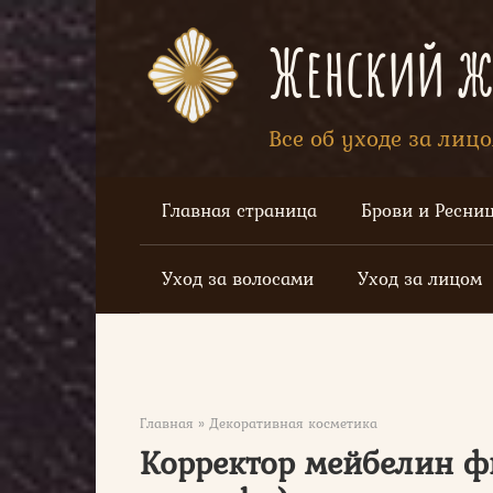
Перейти
к
Женский жу
контенту
Все об уходе за лиц
Главная страница
Брови и Ресни
Уход за волосами
Уход за лицом
Главная
»
Декоративная косметика
Корректор мейбелин фи