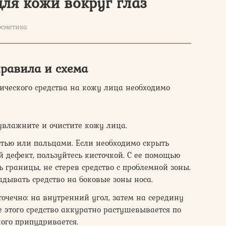
для кожи вокруг глаз
осметика
правила и схема
ческого средства на кожу лица необходимо
увлажните и очистите кожу лица.
тью или пальцами. Если необходимо скрыть
дефект, пользуйтесь кисточкой. С ее помощью
 границы, не стерев средство с проблемной зоны.
дывать средство на боковые зоны носа.
точечно: на внутренний угол, затем на середину
е этого средство аккуратно растушевывается по
ого припудривается.