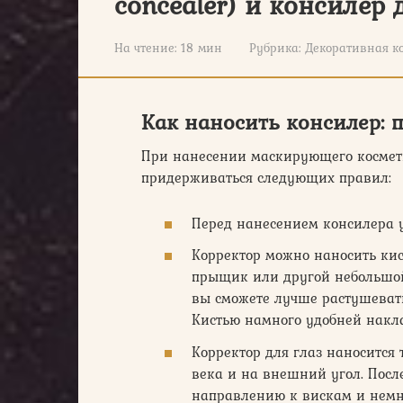
concealer) и консилер 
На чтение:
18 мин
Рубрика:
Декоративная к
Как наносить консилер: 
При нанесении маскирующего космети
придерживаться следующих правил:
Перед нанесением консилера 
Корректор можно наносить кис
прыщик или другой небольшой 
вы сможете лучше растушевать
Кистью намного удобней накла
Корректор для глаз наносится 
века и на внешний угол. Посл
направлению к вискам и немн