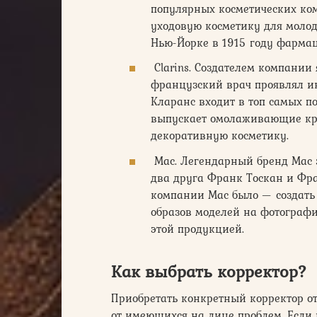
популярных косметических ко
уходовую косметику для моло
Нью-Йорке в 1915 году фармац
Clarins. Создателем компании 
французский врач проявлял ин
Кларанс входит в топ самых 
выпускает омолаживающие кре
декоративную косметику.
Mac. Легендарный бренд Mac з
два друга Франк Тоскан и Фр
компании Mac было — создать
образов моделей на фотографи
этой продукцией.
Как выбрать корректор?
Приобретать конкретный корректор от
от имеющихся на лице проблем. Если 