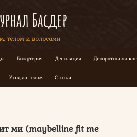
рнал Басдер
ом, телом и волосами
цы
Бижутерия
Депиляция
Декоративная ко
Уход за телом
Статьи
т ми (maybelline fit me