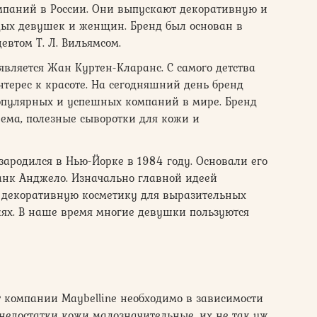
мпаний в России. Они выпускают декоративную и
дых девушек и женщин. Бренд был основан в
евтом Т. Л. Вильямсом.
является Жан Куртен-Кларанс. С самого детства
терес к красоте. На сегодняшний день бренд
популярных и успешных компаний в мире. Бренд
ма, полезные сыворотки для кожи и
ародился в Нью-Йорке в 1984 году. Основали его
анк Анджело. Изначально главной идеей
 декоративную косметику для выразительных
ях. В наше время многие девушки пользуются
 компании Maybelline необходимо в зависимости
недостатки кожи малозначительные, их не так уж