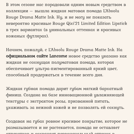
В этом сезоне нас порадовали одним новым средством в
коллекции – вышла жидкая матовая помада L’Absolu
Rouge Drama Matte Ink. Ну, и не могу не показать
невероятно красивые Rouge Qixi’21 Limited Edition Lipstick
в трех вариантах (в уникальных оттенках и красивых
кожаных футлярах).
Начнем, пожалуй, с L’Absolu Rouge Drama Matte Ink. На
официальном сайте Lancome
новое средство указано как
жидкая не сохнущая полуматовая помада, которая
обеспечивает ультра-пигментированный яркий цвет,
способный продержаться в течение всего дня.
Жидкая губная помада дарит губам мягкий бархатный
финиш. Создана на базе инновационной увлажняющей
текстуры с экстрактом розы, призванной питать,
ухаживать за нежной кожей и не позволять ей сохнуть.
Создавая на губах ровное красивое покрытие, которое не
размазывается и не растекается, помада не оставляет
отпечатков и сохраняет первоначальный оттенок в