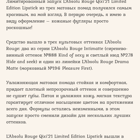
Лимитированный запуск L’Absolu Rouge Qixi’21 Limited
Edition Lipstick из трех матовых помад получился самым
красивым, на мой взгляд. В первую очередь, я имею в
виду оформление – кожаные футляры просто
роскошные!
Средство вышло в трех культовых оттенках L’Absolu
Rouge: два из серии L’Absolu Rouge Intimatte (сиренево-
винный оттенок №888 Kind of sexy и светлый нюд №278
Hide and seek) и один из линейки L’Absolu Rouge Drama
Matte (морковный №196 Pleasure First).
Увлажняющая матовая помада стойкая и комфортная,
придает плотный непрозрачный оттенок и совершенно
не сушит губы. Питая и увлажняя кожу, мягкая текстура
гарантирует отличное насыщение цветом на протяжении
всего дня. Формулы остались неизменными, в этом
запуске просто сменили дизайн для нескольких лучших
оттенков.
L’Absolu Rouge Qixi’21 Limited Edition Lipstick вышли в