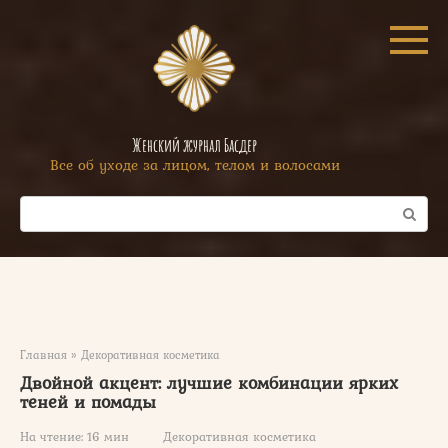
Перейти
к
контенту
Женский журнал Басдер
Все об уходе за лицом, телом и волосами
Поиск:
Главная
»
Декоративная косметика
Двойной акцент: лучшие комбинации ярких
теней и помады
На чтение:
16 мин
Декоративная косметика