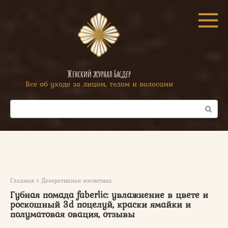
Перейти
к
контенту
Женский журнал Басдер
Все об уходе за лицом, телом и волосами
Поиск:
Главная
»
Декоративная косметика
Губная помада faberlic: увлажнение в цвете и
роскошный 3d поцелуй, краски ямайки и
полуматовая овация, отзывы