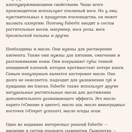
влагоудерживающими свойствами. Чаще всего
производители используют пчелиный воск. Но у лиц,
чувствительных к продуктам пчеловодства, он может
вызвать аллергию. Поэтому Faberlic вводит в состав
растительные воски, например, воск розы, воск
бразильской пальмы и другие.
Необходимы и масла. Они нужны для растворения
пигмента. Также они нужны для питания, смягчения и
разглаживания кожи. Они покрывают губы тонкой
невидимой пленкой, которая противостоит потере влаги.
Самым популярным является касторовое масло. Оно
долго не окисляется, подходит для увлажнения губ и
придания им блеска. Faberlic также использует другие
натуральные растительные масла для достижения
дополнительного ухаживающего эффекта. Это масло
каритэ («Сияние в цвете»), масло ши, масло виноградных
косточек («Секрет успеха»), масло ягоды асаи.
Одно из недавних интересных решенй Faberlic –
введение в состав продукта сыворотки. Сыворотка –