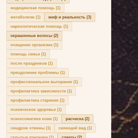
медицинская помощь
(1)
метаболизм
(1)
миф и реальность
(3)
наркологическая помощь
(1)
окрашенные волосы
(2)
очищение организма
(1)
помощь семье
(1)
после праздников
(1)
преодоление проблемы
(1)
профессиональное выгорание
(1)
профилактика зависимости
(1)
профилактика старения
(1)
психическое здоровье
(1)
психосоматика кожи
(1)
расческа
(2)
синдром отмены
(1)
сияющий вид
(1)
скрытые признаки
(1)
советы
(2)