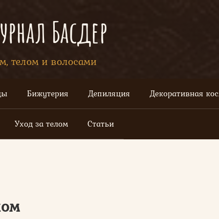
рнал Басдер
ом, телом и волосами
цы
Бижутерия
Депиляция
Декоративная ко
Уход за телом
Статьи
лом