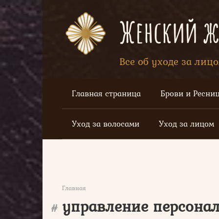
Перейти
к
Женский жу
контенту
Все об уходе за лиц
Главная страница
Брови и Ресни
Уход за волосами
Уход за лицом
Главная
управление персона