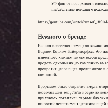
УФ-фон от поверхности снежно
питательные помады с подход
https://youtube.com/watch?v=seC_i99lsJ
Немного о бренде
Начало известная немецкая компания
Паулем Карлом Байерсдорфом. Это изо
известного химика не оказалось пре
продать одноименную компанию вмест
превратит угасающее предприятие в 
компаний.
Прорывом стало открытие эмульгатор
позволившей запустить новую линейку
прилавках появились первые баночки 
широкий ассортимент ухаживающей к