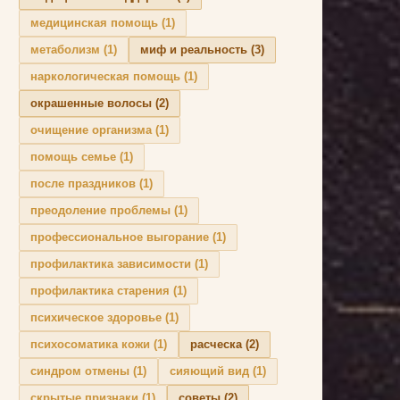
медицинская помощь
(1)
метаболизм
(1)
миф и реальность
(3)
наркологическая помощь
(1)
окрашенные волосы
(2)
очищение организма
(1)
помощь семье
(1)
после праздников
(1)
преодоление проблемы
(1)
профессиональное выгорание
(1)
профилактика зависимости
(1)
профилактика старения
(1)
психическое здоровье
(1)
психосоматика кожи
(1)
расческа
(2)
синдром отмены
(1)
сияющий вид
(1)
скрытые признаки
(1)
советы
(2)