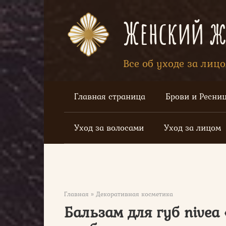
Перейти
к
Женский жу
контенту
Все об уходе за лиц
Главная страница
Брови и Ресни
Уход за волосами
Уход за лицом
Главная
»
Декоративная косметика
Бальзам для губ nivea