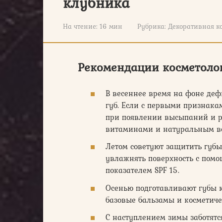
клубника
На чтение:
16 мин
Рубрика:
Декоративная к
Рекомендации косметоло
В весеннее время на фоне деф
губ. Если с первыми признака
при появлении высыпаний и р
витаминами и натуральным в
Летом советуют защитить губы
увлажнять поверхность с пом
показателем SPF 15.
Осенью подготавливают губы к
базовые бальзамы и косметиче
С наступлением зимы заботятс