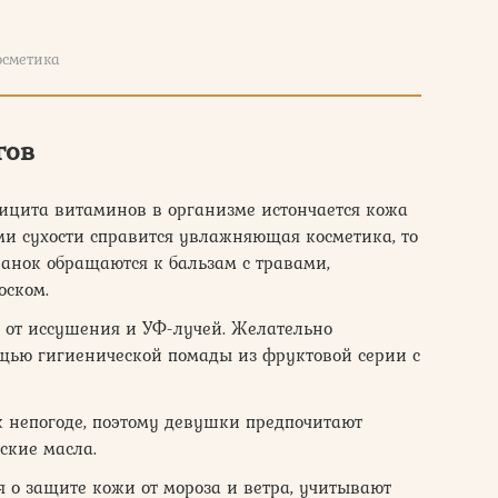
осметика
гов
ицита витаминов в организме истончается кожа
ми сухости справится увлажняющая косметика, то
анок обращаются к бальзам с травами,
оском.
 от иссушения и УФ-лучей. Желательно
ощью гигиенической помады из фруктовой серии с
 непогоде, поэтому девушки предпочитают
ские масла.
я о защите кожи от мороза и ветра, учитывают