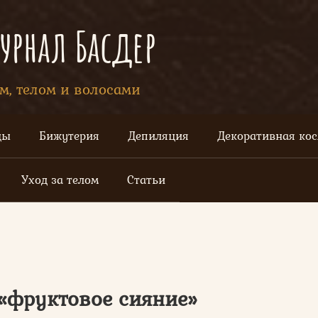
рнал Басдер
ом, телом и волосами
цы
Бижутерия
Депиляция
Декоративная ко
Уход за телом
Статьи
 «фруктовое сияние»