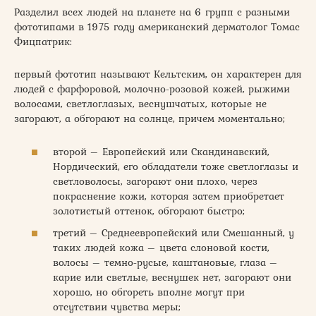
Разделил всех людей на планете на 6 групп с разными
фототипами в 1975 году американский дерматолог Томас
Фицпатрик:
первый фототип называют Кельтским, он характерен для
людей с фарфоровой, молочно-розовой кожей, рыжими
волосами, светлоглазых, веснушчатых, которые не
загорают, а обгорают на солнце, причем моментально;
второй – Европейский или Скандинавский,
Нордический, его обладатели тоже светлоглазы и
светловолосы, загорают они плохо, через
покраснение кожи, которая затем приобретает
золотистый оттенок, обгорают быстро;
третий – Среднеевропейский или Смешанный, у
таких людей кожа – цвета слоновой кости,
волосы – темно-русые, каштановые, глаза –
карие или светлые, веснушек нет, загорают они
хорошо, но обгореть вполне могут при
отсутствии чувства меры;