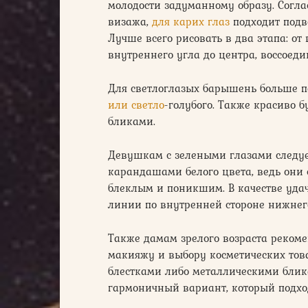
молодости задуманному образу. Согл
визажа,
для карих глаз
подходит подв
Лучше всего рисовать в два этапа: от
внутреннего угла до центра, воссоед
Для светлоглазых барышень больше 
или светло
-голубого. Также красиво 
бликами.
Девушкам с зелеными глазами следу
карандашами белого цвета, ведь они 
блеклым и поникшим. В качестве уда
линии по внутренней стороне нижнег
Также дамам зрелого возраста рекоме
макияжу и выбору косметических това
блестками либо металлическими блик
гармоничный вариант, который подхо