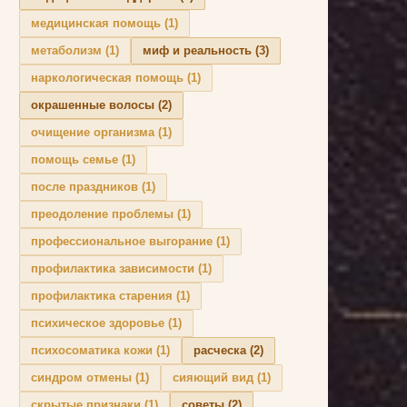
медицинская помощь
(1)
метаболизм
(1)
миф и реальность
(3)
наркологическая помощь
(1)
окрашенные волосы
(2)
очищение организма
(1)
помощь семье
(1)
после праздников
(1)
преодоление проблемы
(1)
профессиональное выгорание
(1)
профилактика зависимости
(1)
профилактика старения
(1)
психическое здоровье
(1)
психосоматика кожи
(1)
расческа
(2)
синдром отмены
(1)
сияющий вид
(1)
скрытые признаки
(1)
советы
(2)