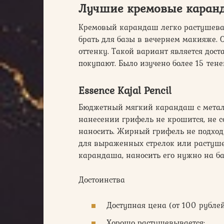
Лучшие кремовые каранд
Кремовый карандаш легко растушеват
брать для базы в вечернем макияже. О
оттенку. Такой вариант является дост
покупают. Было изучено более 15 тен
Essence Kajal Pencil
Бюджетный мягкий карандаш с метал
нанесении грифель не крошится, не с
наносить. Жирный грифель не подход
для выраженных стрелок или растушев
карандаша, наносить его нужно на ба
Достоинства
Доступная цена (от 100 рублей
Хорошо растушевывается;