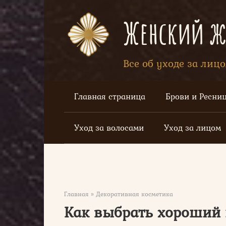
Перейти
к
Женский жу
контенту
Все об уходе за лиц
Главная страница
Брови и Ресни
Уход за волосами
Уход за лицом
Главная
»
Декоративная косметика
Как выбрать хороший 