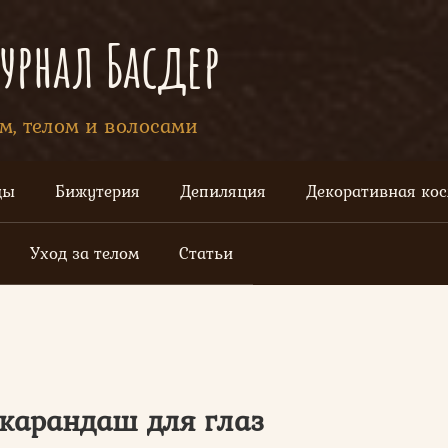
рнал Басдер
ом, телом и волосами
цы
Бижутерия
Депиляция
Декоративная ко
Уход за телом
Статьи
карандаш для глаз