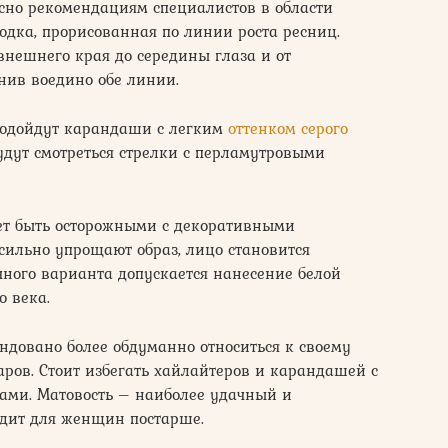
асно рекомендациям специалистов в области
одка, прорисованная по линии роста ресниц.
 внешнего края до середины глаза и от
инив воедино обе линии.
подойдут карандаши с легким
оттенком серого
будут смотреться стрелки с перламутровыми
ет быть осторожными с декоративными
сильно упрощают образ, лицо становится
чного варианта допускается нанесение белой
о века.
ндовано более обдуманно относиться к своему
ров. Стоит избегать хайлайтеров и карандашей с
ами. Матовость – наиболее удачный и
дит для женщин постарше.