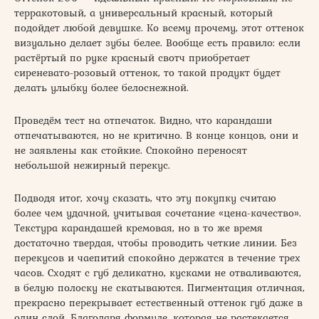
терракотовый, а универсальный красный, который
подойдет любой девушке. Ко всему прочему, этот оттенок
визуально делает зубы белее. Вообще есть правило: если
растёртый по руке красный свотч приобретает
сиреневато-розовый оттенок, то такой продукт будет
делать улыбку более белоснежной.
Проведём тест на отпечаток. Видно, что карандаши
отпечатываются, но не критично. В конце концов, они и
не заявлены как стойкие. Спокойно переносят
небольшой нежирный перекус.
Подводя итог, хочу сказать, что эту покупку считаю
более чем удачной, учитывая сочетание «цена-качество».
Текстура карандашей кремовая, но в то же время
достаточно твердая, чтобы проводить четкие линии. Без
перекусов и чаепитий спокойно держатся в течение трех
часов. Сходят с губ деликатно, кусками не отваливаются,
в белую полоску не скатываются. Пигментация отличная,
прекрасно перекрывает естественный оттенок губ даже в
один слой. Благодаря формуле, которая не растекается,