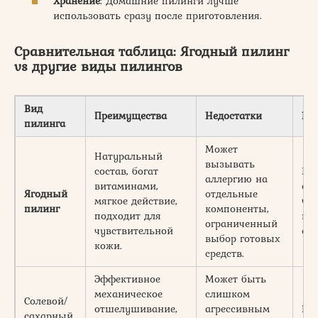
Хранение
: Домашние пилинги лучше
использовать сразу после приготовления.
Сравнительная таблица: Ягодный пилинг
vs другие виды пилингов
Вид
Преимущества
Недостатки
Ко
пилинга
Может
Натуральный
вызывать
состав, богат
Вс
аллергию на
витаминами,
ос
Ягодный
отдельные
мягкое действие,
чу
пилинг
компоненты,
подходит для
и с
ограниченный
чувствительной
сух
выбор готовых
кожи.
средств.
Эффективное
Может быть
механическое
слишком
Солевой/
отшелушивание,
агрессивным
Но
сахарный