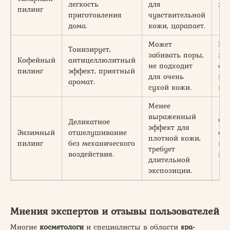
легкость
для
жи
пилинг
приготовления
чувствительной
дома.
кожи, царапает.
Может
Но
Тонизирует,
забивать поры,
жи
Кофейный
антицеллюлитный
не подходит
ск
пилинг
эффект, приятный
для очень
це
аромат.
сухой кожи.
кож
Менее
выраженный
Деликатное
Чув
эффект для
Энзимный
отшелушивание
сух
плотной кожи,
пилинг
без механического
к к
требует
воздействия.
кож
длительной
экспозиции.
Мнения экспертов и отзывы пользователей
Многие
косметологи
и специалисты в области
spa-