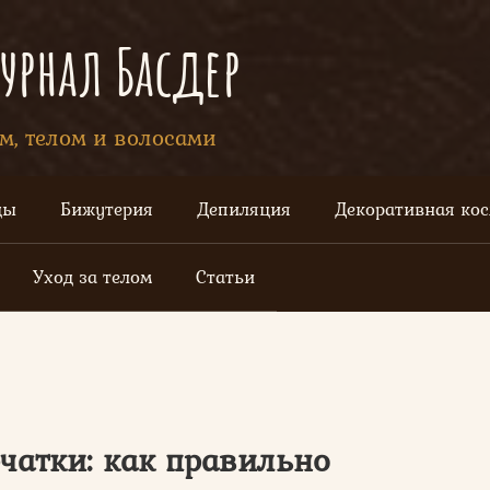
рнал Басдер
ом, телом и волосами
цы
Бижутерия
Депиляция
Декоративная ко
Уход за телом
Статьи
атки: как правильно