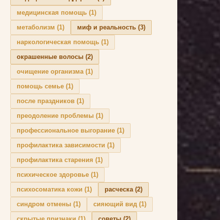
медицинская помощь
(1)
метаболизм
(1)
миф и реальность
(3)
наркологическая помощь
(1)
окрашенные волосы
(2)
очищение организма
(1)
помощь семье
(1)
после праздников
(1)
преодоление проблемы
(1)
профессиональное выгорание
(1)
профилактика зависимости
(1)
профилактика старения
(1)
психическое здоровье
(1)
психосоматика кожи
(1)
расческа
(2)
синдром отмены
(1)
сияющий вид
(1)
скрытые признаки
(1)
советы
(2)