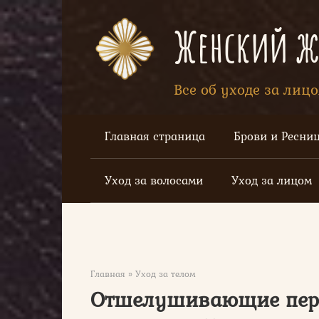
Перейти
к
Женский жу
контенту
Все об уходе за лиц
Главная страница
Брови и Ресни
Уход за волосами
Уход за лицом
Главная
»
Уход за телом
Отшелушивающие перч