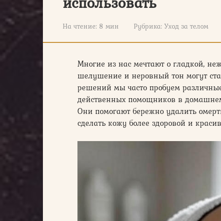
использовать
На чтение:
8 мин
Рубрика:
Уход за телом
Многие из нас мечтают о гладкой, не
шелушение и неровный тон могут ста
решений мы часто пробуем различные 
действенных помощников в домашнем
Они помогают бережно удалить омерт
сделать кожу более здоровой и красив