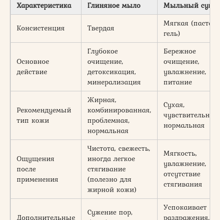
Характеристика
Глиняное мыло
Мыльный суп
Мягкая (паста,
Консистенция
Твердая
гель)
Глубокое
Бережное
Основное
очищение,
очищение,
действие
детоксикация,
увлажнение,
минерализация
питание
Жирная,
Сухая,
Рекомендуемый
комбинированная,
чувствительная,
тип кожи
проблемная,
нормальная
нормальная
Чистота, свежесть,
Мягкость,
Ощущения
иногда легкое
увлажнение,
после
стягивание
отсутствие
применения
(полезно для
стягивания
жирной кожи)
Успокаивает
Сужение пор,
Дополнительные
раздражения,