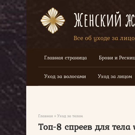
Перейти
к
Женский жу
контенту
Все об уходе за лиц
Главная страница
Брови и Ресни
Уход за волосами
Уход за лицом
Главная
»
Уход за телом
Топ-8 спреев для тела vi