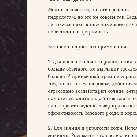
Может показаться, что эти средства 
гидролатам, но это не совсем так. Ве
легко заменяют привычные косметичес
перестали вас устраивать.
Вот шесть вариантов применения.
1. Для дополнительного увлажнения. 
больше обычного, но выглядит тусклой
больше. И привычный крем не справля
том, что кожным покровам, действител
агрессивно воздействуют солнце, вет
поможет сгладить недостаток влаги, е
влажную от средства кожу нужно на
эффективность базового ухода и хоро
2. Для сияния и упругости кожи. Исп
макияжа. Распылите его после очищен