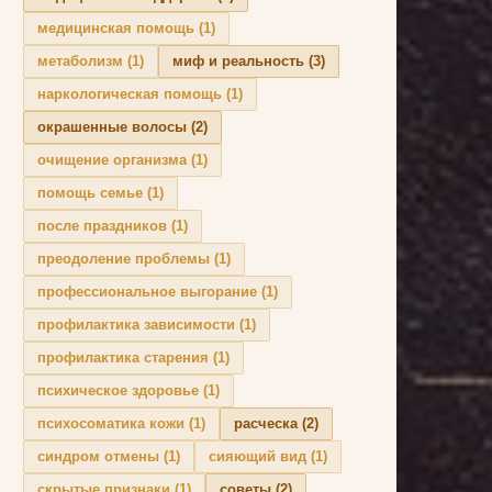
медицинская помощь
(1)
метаболизм
(1)
миф и реальность
(3)
наркологическая помощь
(1)
окрашенные волосы
(2)
очищение организма
(1)
помощь семье
(1)
после праздников
(1)
преодоление проблемы
(1)
профессиональное выгорание
(1)
профилактика зависимости
(1)
профилактика старения
(1)
психическое здоровье
(1)
психосоматика кожи
(1)
расческа
(2)
синдром отмены
(1)
сияющий вид
(1)
скрытые признаки
(1)
советы
(2)