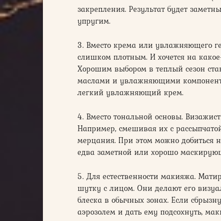
закрепления. Результат будет заметны
упругим.
3. Вместо крема или увлажняющего гел
слишком плотным. И хочется на какое-
Хорошим выбором в теплый сезон ста
маслами и увлажняющими компонентам
легкий увлажняющий крем.
4. Вместо тональной основы. Визажис
Например, смешивая их с рассыпчато
мерцания. При этом можно добиться н
едва заметной или хорошо маскирую
5. Для естественности макияжа. Мат
шутку с лицом. Они делают его визуа
блеска в обычных зонах. Если сбрызн
аэрозолем и дать ему подсохнуть, мак