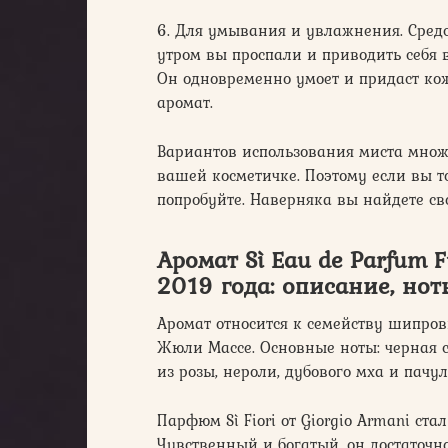
6. Для умывания и увлажнения. Средс
утром вы проспали и приводить себя 
Он одновременно умоет и придаст кож
аромат.
Вариантов использования миста множ
вашей косметичке. Поэтому если вы т
попробуйте. Наверняка вы найдете св
Аромат Sì Eau de Parfum 
2019 года: описание, нот
Аромат относится к семейству шипро
Жюли Массе. Основные ноты: черная 
из розы, нероли, дубового мха и пачул
Парфюм Sì Fiori от Giorgio Armani ста
Чувственный и богатый, он достаточн