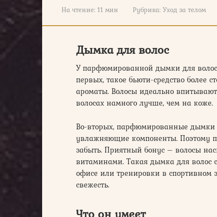
На чтение:
11 мин
Рубрика:
Уход за телом
Дымка для волос
У парфюмированной дымки для волос, 
первых, такое бьюти-средство более 
ароматы. Волосы идеально впитывают 
волосах намного лучше, чем на коже.
Во-вторых, парфюмированные дымки 
увлажняющие компоненты. Поэтому п
забыть. Приятный бонус – волосы на
витаминами. Такая дымка для волос с
офисе или тренировки в спортивном з
свежесть.
Что он умеет