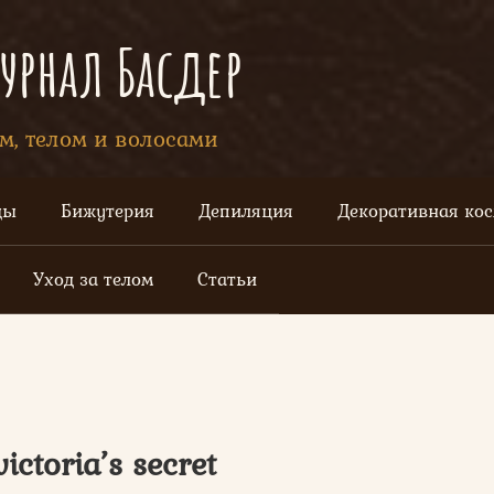
рнал Басдер
ом, телом и волосами
цы
Бижутерия
Депиляция
Декоративная ко
Уход за телом
Статьи
ctoria’s secret