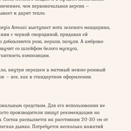
утонченнее, чем первоначальная версия –
ывает и дарит тепло.
orgio Armani выступает нота зеленого мандарина,
ании с черной смородиной, придавая ей
о добавляются роза, нероли, пачули. А амброво-
звучит со шлейфом белого мускуса,
егантность композиции.
кла, внутри окрашен в матовый нежно-розовый
ок – все, как в стандартном оформлении.
ональным средством. Для его использования не
асто производители пишут рекомендации на
. Состав распыляется на расстоянии 20-30 см от
 легкая дымка. Потребуется несколько нажатий