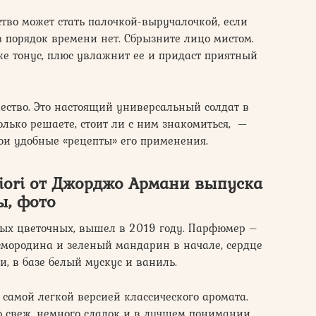
тво может стать палочкой-выручалочкой, если
в порядок времени нет. Сбрызните лицо мистом.
е тонус, плюс увлажнит ее и придаст приятный
ество. Это настоящий универсальный солдат в
олько решаете, стоит ли с ним знакомиться, —
ои удобные «рецепты» его применения.
Fiori от Джорджо Армани выпуска
ы, фото
вых цветочных, вышел в 2019 году. Парфюмер –
смородина и зеленый мандарин в начале, сердце
и, в базе белый мускус и ваниль.
л самой легкой версией классического аромата.
о свеж, немного сладок и в лучшем понимании