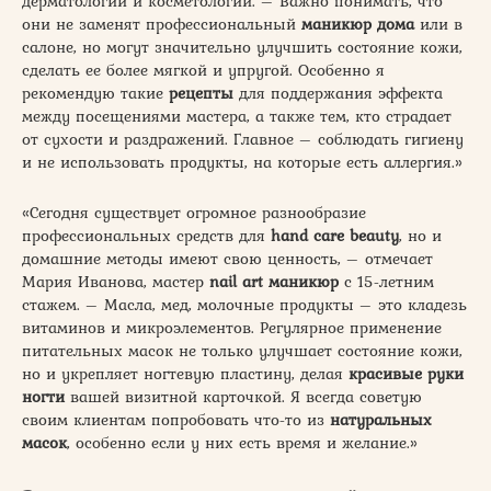
дерматологии и косметологии. – Важно понимать, что
они не заменят профессиональный
маникюр дома
или в
салоне, но могут значительно улучшить состояние кожи,
сделать ее более мягкой и упругой. Особенно я
рекомендую такие
рецепты
для поддержания эффекта
между посещениями мастера, а также тем, кто страдает
от сухости и раздражений. Главное – соблюдать гигиену
и не использовать продукты, на которые есть аллергия.»
«Сегодня существует огромное разнообразие
профессиональных средств для
hand care beauty
, но и
домашние методы имеют свою ценность, – отмечает
Мария Иванова, мастер
nail art маникюр
с 15-летним
стажем. – Масла, мед, молочные продукты – это кладезь
витаминов и микроэлементов. Регулярное применение
питательных масок не только улучшает состояние кожи,
но и укрепляет ногтевую пластину, делая
красивые руки
ногти
вашей визитной карточкой. Я всегда советую
своим клиентам попробовать что-то из
натуральных
масок
, особенно если у них есть время и желание.»