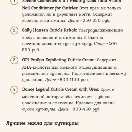
Eveline Cosmetics 8 в 1 Healthy Nails Total Action
Nail Conditioner for Cuticles:
Этот крем не только
увлажняет, но и укрепляет ногти. Содержит
кератин и витамины.
Цена:
~250-350 руб.
Sally Hansen Cuticle Rehab:
Ультраувлажняющий
крем с авокадо и витамином Е. Быстро
восстанавливает сухую кутикулу.
Цена:
~400-
550 руб.
OPI ProSpa Exfoliating Cuticle Cream:
Содержит
AHA-кислоты для нежного отшелушивания и
размягчения кутикулы. Подготавливает к легкому
удалению.
Цена:
~800-1100 руб.
Dance Legend Cuticle Cream with Urea:
Крем с
мочевиной, которая обеспечивает глубокое
увлажнение и смягчение. Идеален для очень
сухой кутикулы.
Цена:
~300-450 руб.
Лучшие масла для кутикулы