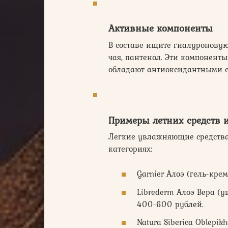
Активные компоненты
В составе ищите гиалуроновую 
чая, пантенол. Эти компонент
обладают антиоксидантными с
Примеры летних средств 
Легкие увлажняющие средств
категориях:
Garnier Алоэ (гель-кре
Librederm Алоэ Вера (
400-600 рублей.
Natura Siberica Oblepi