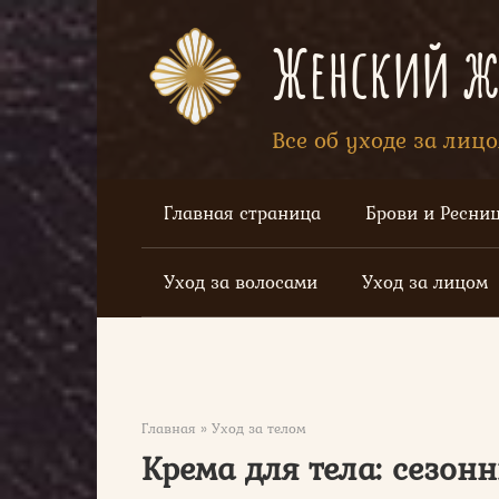
Перейти
к
Женский жу
контенту
Все об уходе за лиц
Главная страница
Брови и Ресни
Уход за волосами
Уход за лицом
Главная
»
Уход за телом
Крема для тела: сезонн