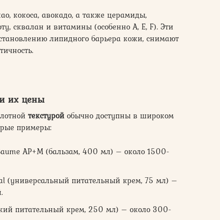
ао, кокоса, авокадо, а также церамиды,
у, сквалан и витамины (особенно А, Е, F). Эти
сстановлению липидного барьера кожи, снимают
тичность.
и их цены
плотной
текстурой
обычно доступны в широком
орые примеры:
 Baume AP+M (бальзам, 400 мл) – около 1500-
nal (универсальный питательный крем, 75 мл) –
.
ский питательный крем, 250 мл) – около 300-