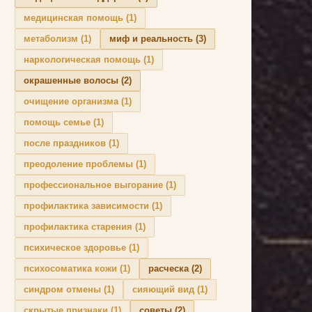
медицинская помощь
(1)
метаболизм
(1)
миф и реальность
(3)
наркологическая помощь
(1)
окрашенные волосы
(2)
очищение организма
(1)
помощь семье
(1)
после праздников
(1)
преодоление проблемы
(1)
профессиональное выгорание
(1)
профилактика зависимости
(1)
профилактика старения
(1)
психическое здоровье
(1)
психосоматика кожи
(1)
расческа
(2)
синдром отмены
(1)
сияющий вид
(1)
скрытые признаки
(1)
советы
(2)