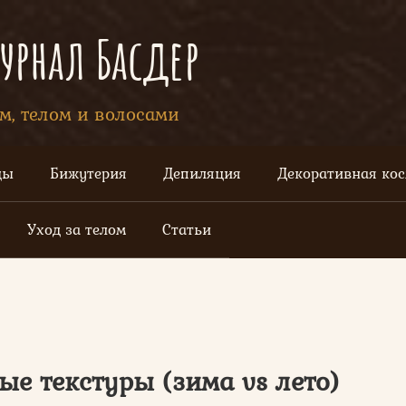
рнал Басдер
ом, телом и волосами
цы
Бижутерия
Депиляция
Декоративная ко
Уход за телом
Статьи
ые текстуры (зима vs лето)