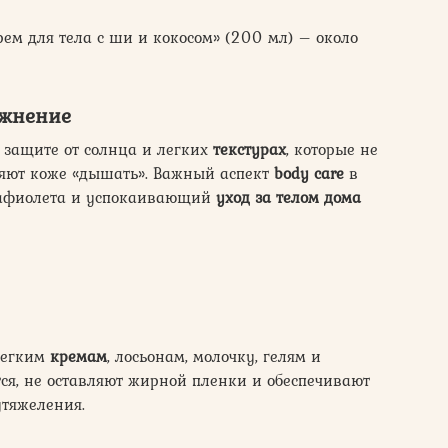
ем для тела с ши и кокосом» (200 мл) – около
ажнение
 защите от солнца и легких
текстурах
, которые не
ляют коже «дышать». Важный аспект
body care
в
трафиолета и успокаивающий
уход за телом дома
легким
кремам
, лосьонам, молочку, гелям и
ся, не оставляют жирной пленки и обеспечивают
утяжеления.