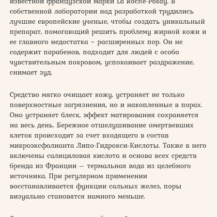
известной французской марки La Roche-Posay. В
собственной лаборатории над разработкой трудились
лучшие европейские ученые, чтобы создать уникальный
препарат, помогающий решить проблему жирной кожи и
ее главного недостатка − расширенных пор. Он не
содержит парабенов, подходит для людей с особо
чувствительным покровом, успокаивает раздражение,
снимает зуд.
Средство мягко очищает кожу, устраняет не только
поверхностные загрязнения, но и накопленные в порах.
Оно устраняет блеск, эффект матирования сохраняется
на весь день. Бережное отшелушивание омертвевших
клеток происходит за счет входящего в состав
микроэксфолианта Липо-Гидрокси-Кислоты. Также в него
включены салициловая кислота и основа всех средств
бренда из Франции – термальная вода из целебного
источника. При регулярном применении
восстанавливается функции сальных желез, поры
визуально становятся намного меньше.