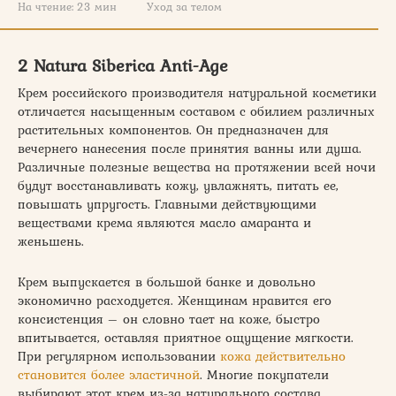
На чтение:
23 мин
Уход за телом
2 Natura Siberica Anti-Age
Крем российского производителя натуральной косметики
отличается насыщенным составом с обилием различных
растительных компонентов. Он предназначен для
вечернего нанесения после принятия ванны или душа.
Различные полезные вещества на протяжении всей ночи
будут восстанавливать кожу, увлажнять, питать ее,
повышать упругость. Главными действующими
веществами крема являются масло амаранта и
женьшень.
Крем выпускается в большой банке и довольно
экономично расходуется. Женщинам нравится его
консистенция – он словно тает на коже, быстро
впитывается, оставляя приятное ощущение мягкости.
При регулярном использовании
кожа действительно
становится более эластичной
. Многие покупатели
выбирают этот крем из-за натурального состава.