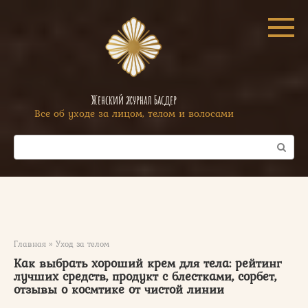
Перейти
к
контенту
Женский журнал Басдер
Все об уходе за лицом, телом и волосами
Поиск:
Главная
»
Уход за телом
Как выбрать хороший крем для тела: рейтинг
лучших средств, продукт с блестками, сорбет,
отзывы о космтике от чистой линии