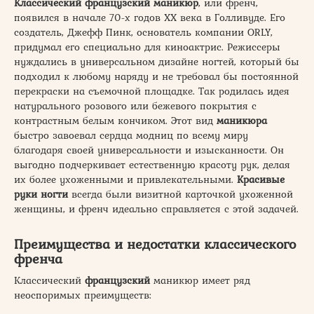
Классический французский маникюр
, или френч,
появился в начале 70-х годов XX века в Голливуде. Его
создатель, Джефф Пинк, основатель компании ORLY,
придумал его специально для киноактрис. Режиссеры
нуждались в универсальном дизайне ногтей, который бы
подходил к любому наряду и не требовал бы постоянной
перекраски на съемочной площадке. Так родилась идея
натурального розового или бежевого покрытия с
контрастным белым кончиком. Этот вид
маникюра
быстро завоевал сердца модниц по всему миру
благодаря своей универсальности и изысканности. Он
выгодно подчеркивает естественную красоту рук, делая
их более ухоженными и привлекательными.
Красивые
руки ногти
всегда были визитной карточкой ухоженной
женщины, и френч идеально справляется с этой задачей.
Преимущества и недостатки классического
френча
Классический
французский
маникюр имеет ряд
неоспоримых преимуществ: