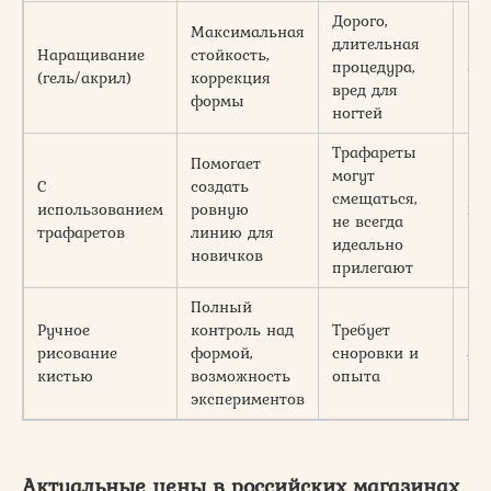
Дорого,
Максимальная
длительная
Наращивание
стойкость,
процедура,
5
(гель/акрил)
коррекция
вред для
формы
ногтей
Трафареты
Помогает
могут
С
создать
смещаться,
использованием
ровную
2
не всегда
трафаретов
линию для
идеально
новичков
прилегают
Полный
Ручное
контроль над
Требует
рисование
формой,
сноровки и
4
кистью
возможность
опыта
экспериментов
Актуальные цены в российских магазинах