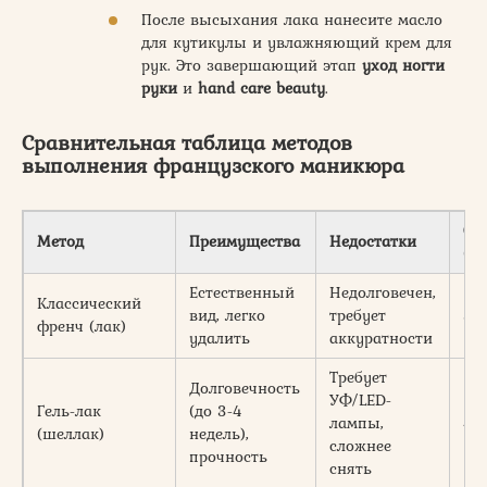
После высыхания лака нанесите масло
для кутикулы и увлажняющий крем для
рук. Это завершающий этап
уход ногти
руки
и
hand care beauty
.
Сравнительная таблица методов
выполнения французского маникюра
Сл
Метод
Преимущества
Недостатки
(1-
Естественный
Недолговечен,
Классический
вид, легко
требует
3
френч (лак)
удалить
аккуратности
Требует
Долговечность
УФ/LED-
Гель-лак
(до 3-4
лампы,
4
(шеллак)
недель),
сложнее
прочность
снять