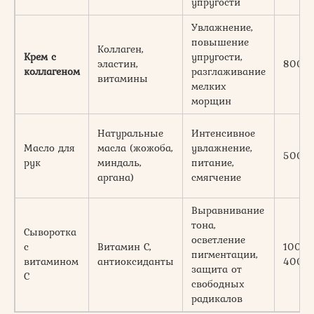
упругости
Увлажнение,
повышение
Коллаген,
Крем с
упругости,
эластин,
800-
коллагеном
разглаживание
витамины
мелких
морщин
Натуральные
Интенсивное
Масло для
масла (жожоба,
увлажнение,
500-
рук
миндаль,
питание,
аргана)
смягчение
Выравнивание
тона,
Сыворотка
осветление
с
Витамин С,
1000-
пигментации,
витамином
антиоксиданты
4000
защита от
С
свободных
радикалов