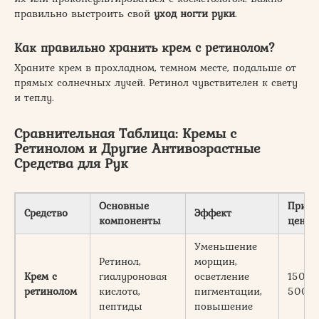
правильно выстроить свой
уход ногти руки
.
Как правильно хранить крем с ретинолом?
Храните крем в прохладном, темном месте, подальше от
прямых солнечных лучей. Ретинол чувствителен к свету
и теплу.
Сравнительная Таблица: Кремы с
Ретинолом и Другие Антивозрастные
Средства для Рук
Основные
Приме
Средство
Эффект
компоненты
цена (
Уменьшение
Ретинол,
морщин,
Крем с
гиалуроновая
осветление
1500-
ретинолом
кислота,
пигментации,
5000
пептиды
повышение