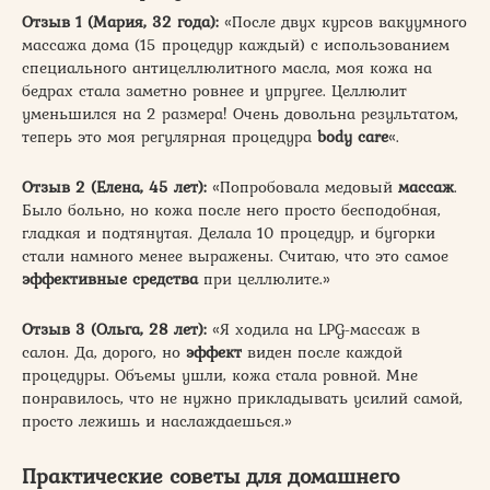
Отзыв 1 (Мария, 32 года):
«После двух курсов вакуумного
массажа дома (15 процедур каждый) с использованием
специального антицеллюлитного масла, моя кожа на
бедрах стала заметно ровнее и упругее. Целлюлит
уменьшился на 2 размера! Очень довольна результатом,
теперь это моя регулярная процедура
body care
«.
Отзыв 2 (Елена, 45 лет):
«Попробовала медовый
массаж
.
Было больно, но кожа после него просто бесподобная,
гладкая и подтянутая. Делала 10 процедур, и бугорки
стали намного менее выражены. Считаю, что это самое
эффективные
средства
при целлюлите.»
Отзыв 3 (Ольга, 28 лет):
«Я ходила на LPG-массаж в
салон. Да, дорого, но
эффект
виден после каждой
процедуры. Объемы ушли, кожа стала ровной. Мне
понравилось, что не нужно прикладывать усилий самой,
просто лежишь и наслаждаешься.»
Практические советы для домашнего