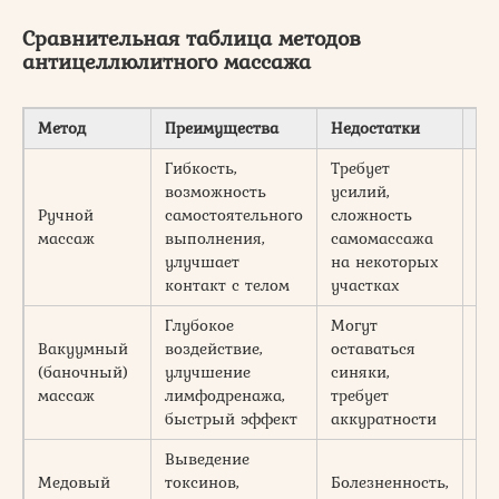
Сравнительная таблица методов
антицеллюлитного массажа
Метод
Преимущества
Недостатки
Эф
Гибкость,
Требует
возможность
усилий,
Вы
Ручной
самостоятельного
сложность
пр
массаж
выполнения,
самомассажа
те
улучшает
на некоторых
контакт с телом
участках
Глубокое
Могут
Вакуумный
воздействие,
оставаться
(баночный)
улучшение
синяки,
Оч
массаж
лимфодренажа,
требует
быстрый эффект
аккуратности
Выведение
Медовый
токсинов,
Болезненность,
Вы