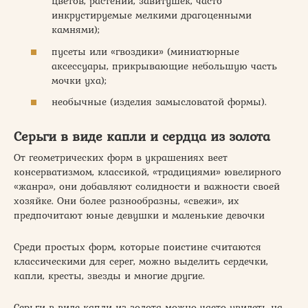
цветов, растений, завитушек, часто
инкрустируемые мелкими драгоценными
камнями);
пусеты или «гвоздики» (миниатюрные
аксессуары, прикрывающие небольшую часть
мочки уха);
необычные (изделия замысловатой формы).
Серьги в виде капли и сердца из золота
От геометрических форм в украшениях веет
консерватизмом, классикой, «традициями» ювелирного
«жанра», они добавляют солидности и важности своей
хозяйке. Они более разнообразны, «свежи», их
предпочитают юные девушки и маленькие девочки
Среди простых форм, которые поистине считаются
классическими для серег, можно выделить сердечки,
капли, кресты, звезды и многие другие.
Серьги в виде капли из золота можно часто увидеть на