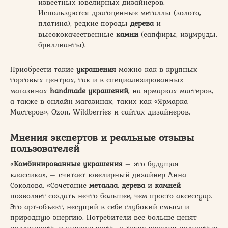
известных ювелирных дизайнеров.
Используются драгоценные металлы (золото,
платина), редкие породы
дерева
и
высококачественные
камни
(сапфиры, изумруды,
бриллианты).
Приобрести такие
украшения
можно как в крупных
торговых центрах, так и в специализированных
магазинах
handmade украшений
, на ярмарках мастеров,
а также в онлайн-магазинах, таких как «Ярмарка
Мастеров», Ozon, Wildberries и сайтах дизайнеров.
Мнения экспертов и реальные отзывы
пользователей
«
Комбинированные украшения
– это будущая
классика», – считает ювелирный дизайнер Анна
Соколова. «Сочетание
металла
,
дерева
и
камней
позволяет создать нечто большее, чем просто аксессуар.
Это арт-объект, несущий в себе глубокий смысл и
природную энергию. Потребители все больше ценят
подлинность и уникальность, а такие изделия полностью