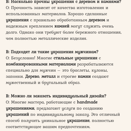
В: Насколько прочны украшения с деревом и камнями?
О: Прочность зависит от качества изготовления и
использованных материалов. Хорошо сделанные
украшения
с правильно обработанным
деревом
и
надежным креплением
камней
могут служить очень
долго. Однако они требуют более бережного отношения,
чем полностью металлические изделия.
В: Подходят ли такие украшения мужчинам?
О: Безусловно! Многие
стильные украшения
с
комбинированными материалами
разрабатываются
специально для мужчин – это браслеты, кулоны,
запонки.
Дерево
,
металл
и строгие
камни
создают
мужественный и брутальный образ.
В: Можно ли заказать индивидуальный дизайн?
О: Многие мастера, работающие с
handmade
украшениями
, предлагают услуги по созданию
украшений
по индивидуальному заказу. Это отличный
способ получить уникальное
украшение
, полностью
соответствующее вашим предпочтениям.