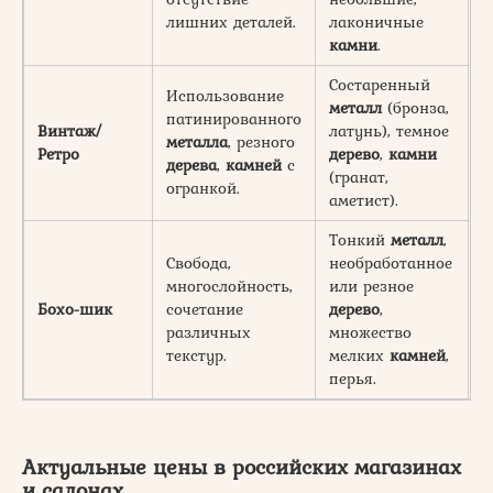
лишних деталей.
лаконичные
д
камни
.
Состаренный
Использование
металл
(бронза,
патинированного
Ц
Винтаж/
латунь), темное
металла
, резного
к
Ретро
дерево
,
камни
дерева
,
камней
с
и
(гранат,
огранкой.
аметист).
Тонкий
металл
,
Свобода,
необработанное
Т
многослойность,
или резное
н
Бохо-шик
сочетание
дерево
,
р
различных
множество
с
текстур.
мелких
камней
,
с
перья.
Актуальные цены в российских магазинах
и салонах