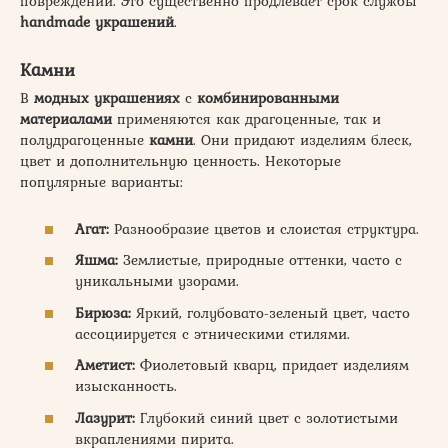
повреждений. Это существенно продлевает срок службы
handmade украшений
.
Камни
В
модных украшениях
с
комбинированными
материалами
применяются как драгоценные, так и
полудрагоценные
камни
. Они придают изделиям блеск,
цвет и дополнительную ценность. Некоторые
популярные варианты:
Агат:
Разнообразие цветов и слоистая структура.
Яшма:
Землистые, природные оттенки, часто с
уникальными узорами.
Бирюза:
Яркий, голубовато-зеленый цвет, часто
ассоциируется с этническими стилями.
Аметист:
Фиолетовый кварц, придает изделиям
изысканность.
Лазурит:
Глубокий синий цвет с золотистыми
вкраплениями пирита.