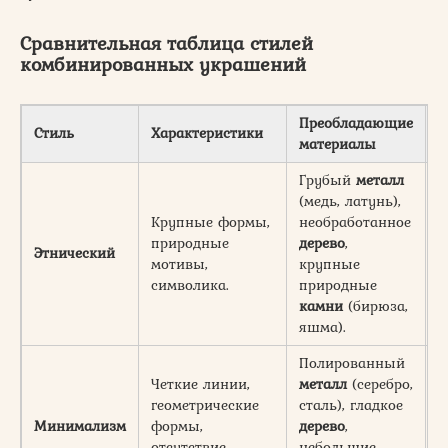
Сравнительная таблица стилей
комбинированных украшений
Преобладающие
Стиль
Характеристики
К
материалы
Грубый
металл
(медь, латунь),
Крупные формы,
необработанное
Л
природные
дерево
,
п
Этнический
мотивы,
крупные
п
символика.
природные
с
камни
(бирюза,
яшма).
Полированный
Четкие линии,
металл
(серебро,
Л
геометрические
сталь), гладкое
с
Минимализм
формы,
дерево
,
ф
отсутствие
небольшие,
с