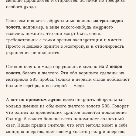
меньше царапаются и стираются. За ними не требуется
особого ухода.
Если вам нравятся обручальные кольца
из трех видов
золота
, например, в виде какого-нибудь ажурного
изделия, помните, что они могут быть очень
требовательны с точки зрения эксплуатации и чистки.
Просто и дешево прийти в мастерскую и отполировать
украшения не получится.
Сегодня очень в моде обручальные кольца
из 2 видов
золота
, белого и желтого. Эти оба варианта сделаны из
материала 585 пробы. Только в первый сплав добавляют
больше серебра, а во второй – меди.
А вот
по приметам лучше всего
покупать обручальные
кольца именно из обычного желтого золота 585. Говорят,
что одним из древнейших культов является поклонение
Солнцу. А золото больше всего напоминает солнечный
свет. Наши предки считали, что этот металл несет в себе
мощную энергию, дает своему хозяину силу и энергию,