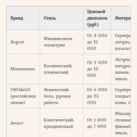
Ценовой
Бренд
Стиль
диапазон
Материал
(руб.)
От 3 000
Серебро,
Минимализм,
Avgvst
до 15
латунь,
геометрия
000
позолота
Латунь,
От 2 000
Космический,
натураль
Moonswoon
до 10
этнический
камни,
000
эмаль
UNOde50
Этнический,
От 5 000
Серебряно
(российская
бохо, ручная
до 25
покрытие,
линия)
работа
000
кожа, сте
Ювелирн
Классический,
От 1 000
сплавы,
Jenavi
праздничный
до 7 000
фианиты,
эмаль