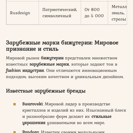
Металл,
Патриотический,
От 800
Rusdesign
эмаль,
символичный
до 5 000
стразы
Зарубежные марки бижутерии: Мировое
признание и стиль
Мировой рынок
бижутерии
представлен множеством
известных
зарубежные марки
, которые задают тон в
fashion индустрия
. Они отличаются инновационным
подходом, высоким качеством и уникальным дизайном.
Известные зарубежные бренды
Swarovski
: Мировой лидер в производстве
кристаллов и изделий из них. Изысканный блеск
и разнообразие форм делают их
стильные
украшения
узнаваемыми во всем мире.
Pandora
: Известен своими модульными