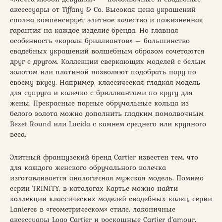
аксессуары от Tiffany & Co. Высокая цена украшений
сполна компенсирует элитное качество и пожизненная
гарантия на каждое изделие бренда. Но главная
особенность «короля бриллиантов» – большинство
свадебных украшений волшебным образом сочетаются
друг с другом. Коллекции сверкающих моделей с белым
золотом или платиной позволяют подобрать пару по
своему вкусу. Например, классическая гладкая модель
для супруга и колечко с бриллиантами по кругу для
жены. Прекрасные парные обручальные кольца из
белого золота можно дополнить гладким помолвочным
Bezet Round или Lucida с камнем среднего или крупного
веса.
Элитный французский бренд Cartier известен тем, что
для каждого женского обручального колечка
изготавливается аналогичная мужская модель. Помимо
серии TRINITY, в каталогах Картье можно найти
коллекции классических моделей свадебных колец, серии
Lanieres в «геометрическом» стиле, лаконичные
аксессуары Logo Cartier и роскошные Cartier d’amour,