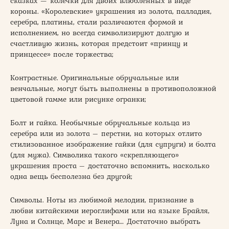
сказках — колечки для двоих влюбленных в виде
короны. «Королевские» украшения из золота, палладия,
серебра, платины, стали различаются формой и
исполнением, но всегда символизируют долгую и
счастливую жизнь, которая предстоит «принцу и
принцессе» после торжества;
Контрастные. Оригинальные обручальные или
венчальные, могут быть выполнены в противоположной
цветовой гамме или рисунке огранки;
Болт и гайка. Необычные обручальные кольца из
серебра или из золота – перстни, на которых отлито
стилизованное изображение гайки (для супруги) и болта
(для мужа). Символика такого «скрепляющего»
украшения проста – достаточно вспомнить, насколько
одна вещь бесполезна без другой;
Символы. Ноты из любимой мелодии, признание в
любви китайскими иероглифами или на языке Брайля,
Луна и Солнце, Марс и Венера… Достаточно выбрать