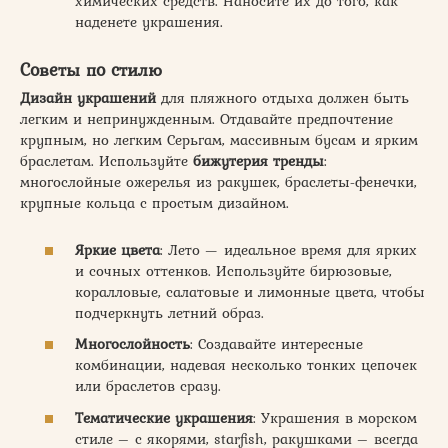
химических средств. Наносите их до того, как
наденете украшения.
Советы по стилю
Дизайн украшений
для пляжного отдыха должен быть
легким и непринужденным. Отдавайте предпочтение
крупным, но легким Серьгам, массивным бусам и ярким
браслетам. Используйте
бижутерия тренды
:
многослойные ожерелья из ракушек, браслеты-фенечки,
крупные кольца с простым дизайном.
Яркие цвета
: Лето — идеальное время для ярких
и сочных оттенков. Используйте бирюзовые,
коралловые, салатовые и лимонные цвета, чтобы
подчеркнуть летний образ.
Многослойность
: Создавайте интересные
комбинации, надевая несколько тонких цепочек
или браслетов сразу.
Тематические украшения
: Украшения в морском
стиле – с якорями, starfish, ракушками – всегда