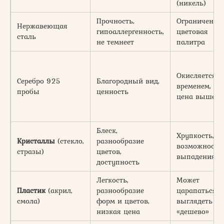
(никель)
Прочность,
Ограниченна
Нержавеющая
гипоаллергенность,
цветовая
сталь
не темнеет
палитра
Окисляется с
Серебро 925
Благородный вид,
временем,
пробы
ценность
цена выше
Блеск,
Хрупкость,
Кристаллы
(стекло,
разнообразие
возможность
стразы)
цветов,
выпадения
доступность
Легкость,
Может
Пластик
(акрил,
разнообразие
царапаться,
смола)
форм и цветов,
выглядеть
низкая цена
«дешево»