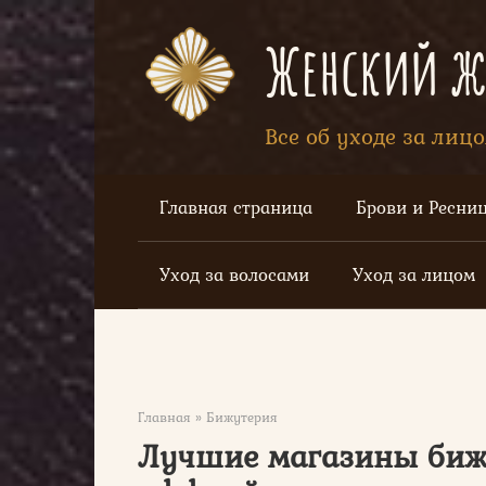
Перейти
к
Женский жу
контенту
Все об уходе за лиц
Главная страница
Брови и Ресни
Уход за волосами
Уход за лицом
Главная
»
Бижутерия
Лучшие магазины бижу