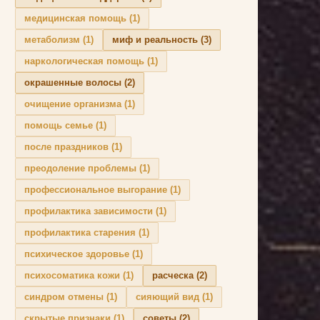
медицинская помощь
(1)
метаболизм
(1)
миф и реальность
(3)
наркологическая помощь
(1)
окрашенные волосы
(2)
очищение организма
(1)
помощь семье
(1)
после праздников
(1)
преодоление проблемы
(1)
профессиональное выгорание
(1)
профилактика зависимости
(1)
профилактика старения
(1)
психическое здоровье
(1)
психосоматика кожи
(1)
расческа
(2)
синдром отмены
(1)
сияющий вид
(1)
скрытые признаки
(1)
советы
(2)