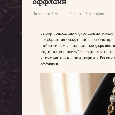
оффлайн
На чтение:
6 мин
Рубрика:
Бижутерия
Выбор подходящих украшений может с
подобранная бижутерия способна прео
найти те самые, идеальные
украшени
индивидуальность? Сегодня мы погруз
какие
магазины бижутерии
в России 
оффлайн
.