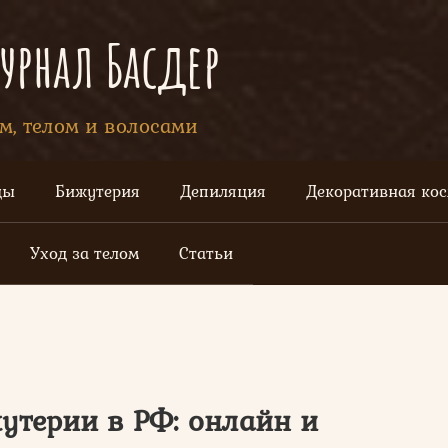
рнал Басдер
ом, телом и волосами
цы
Бижутерия
Депиляция
Декоративная ко
Уход за телом
Статьи
терии в РФ: онлайн и