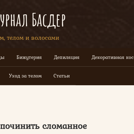
рнал Басдер
ом, телом и волосами
цы
Бижутерия
Депиляция
Декоративная ко
Уход за телом
Статьи
 починить сломанное