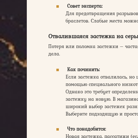
Совет эксперта:
Для предотвращения разрывов
браслетов. Слабые места можно
Отвалившаяся застежка на серь
Потеря или поломка застежки – частая
дела.
Как починить:
Если застежка отвалилась, но 
помощью специального низкот
Однако это требует определен
застежку на новую. В магази
широкий выбор застежек разны
Выберите подходящую и просто
Что понадобится:
Новая застежка, пассатижи (ес