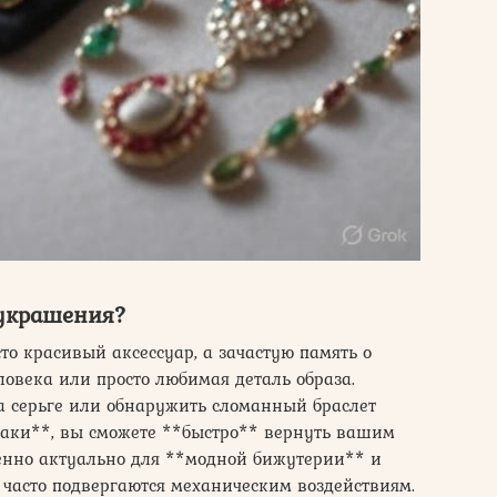
 украшения?
о красивый аксессуар, а зачастую память о
ловека или просто любимая деталь образа.
на серьге или обнаружить сломанный браслет
хаки**, вы сможете **быстро** вернуть вашим
енно актуально для **модной бижутерии** и
часто подвергаются механическим воздействиям.