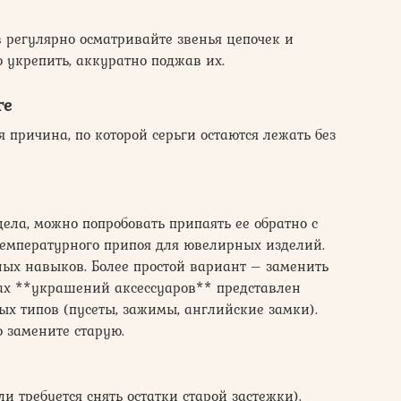
 регулярно осматривайте звенья цепочек и
 укрепить, аккуратно поджав их.
ге
 причина, по которой серьги остаются лежать без
цела, можно попробовать припаять ее обратно с
емпературного припоя для ювелирных изделий.
ных навыков. Более простой вариант – заменить
нах **украшений аксессуаров** представлен
х типов (пусеты, зажимы, английские замки).
 замените старую.
ли требуется снять остатки старой застежки).