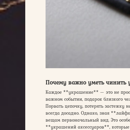
Почему важно уметь чинить
Каждое **украшение** — это не прост
важном событии, подарок близкого че
Порвать цепочку, потерять застежку 
всегда досадно. Однако, зная **лайф
вещам первоначальный вид. Это особ
**украшений аксессуаров**, которые 