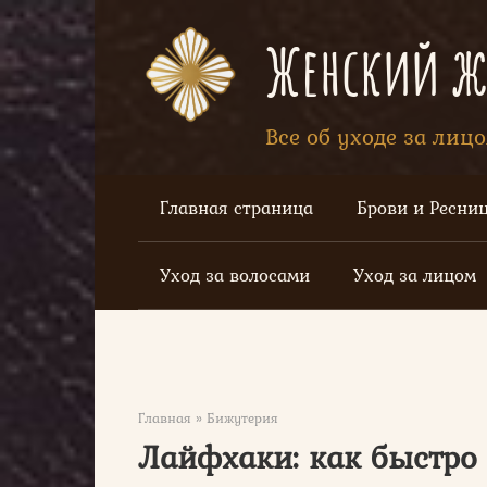
Перейти
к
Женский жу
контенту
Все об уходе за лиц
Главная страница
Брови и Ресни
Уход за волосами
Уход за лицом
Главная
»
Бижутерия
Лайфхаки: как быстро