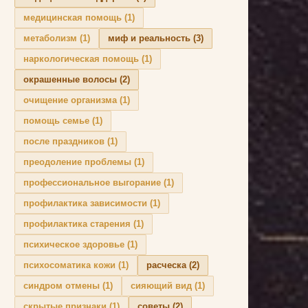
медицинская помощь
(1)
метаболизм
(1)
миф и реальность
(3)
наркологическая помощь
(1)
окрашенные волосы
(2)
очищение организма
(1)
помощь семье
(1)
после праздников
(1)
преодоление проблемы
(1)
профессиональное выгорание
(1)
профилактика зависимости
(1)
профилактика старения
(1)
психическое здоровье
(1)
психосоматика кожи
(1)
расческа
(2)
синдром отмены
(1)
сияющий вид
(1)
скрытые признаки
(1)
советы
(2)