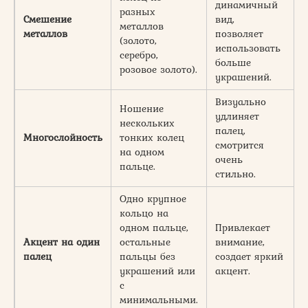
динамичный
разных
ч
Смешение
вид,
металлов
ч
металлов
позволяет
(золото,
в
использовать
серебро,
н
больше
розовое золото).
украшений.
Визуально
К
Ношение
удлиняет
м
нескольких
палец,
д
Многослойность
тонких колец
смотрится
а
на одном
очень
пальце.
стильно.
р
Одно крупное
кольцо на
к
одном пальце,
Привлекает
Акцент на один
остальные
внимание,
палец
пальцы без
создает яркий
в
украшений или
акцент.
с
п
минимальными.