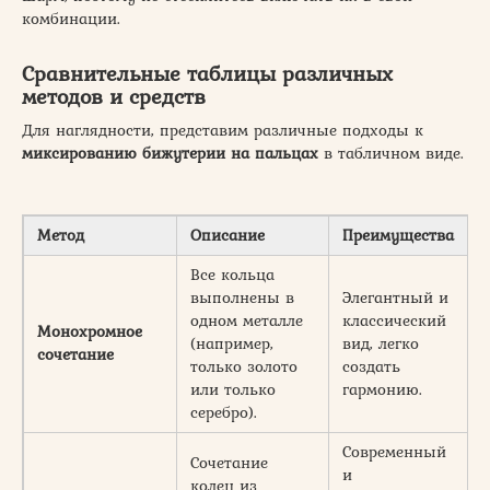
комбинации.
Сравнительные таблицы различных
методов и средств
Для наглядности, представим различные подходы к
миксированию бижутерии на пальцах
в табличном виде.
Метод
Описание
Преимущества
Н
Все кольца
выполнены в
Элегантный и
п
одном металле
классический
Монохромное
с
(например,
вид, легко
сочетание
н
только золото
создать
р
или только
гармонию.
в
серебро).
Современный
Сочетание
и
колец из
Т