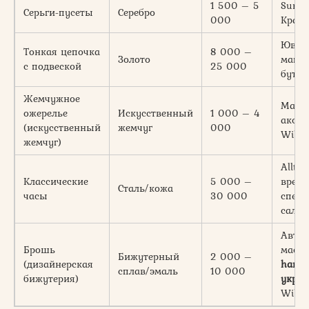
1 500 – 5
Sunlig
Серьги-пусеты
Серебро
000
Красн
Ювел
Тонкая цепочка
8 000 –
Золото
магаз
с подвеской
25 000
бутик
Жемчужное
Мага
ожерелье
Искусственный
1 000 – 4
аксес
(искусственный
жемчуг
000
Wildb
жемчуг)
Allti
Классические
5 000 –
время
Сталь/кожа
часы
30 000
спец
сало
Автор
Брошь
масте
Бижутерный
2 000 –
(дизайнерская
hand
сплав/эмаль
10 000
бижутерия)
укра
Wildb