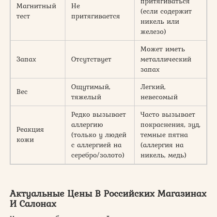
притягиваться
Магнитный
Не
(если содержит
тест
притягивается
никель или
железо)
Может иметь
Запах
Отсутствует
металлический
запах
Ощутимый,
Легкий,
Вес
тяжелый
невесомый
Редко вызывает
Часто вызывает
аллергию
покраснения, зуд,
Реакция
(только у людей
темные пятна
кожи
с аллергией на
(аллергия на
серебро/золото)
никель, медь)
Актуальные Цены В Российских Магазинах
И Салонах