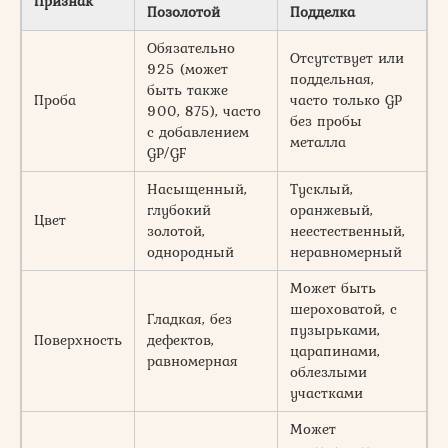
Признак
Позолотой
Подделка
Обязательно
Отсутствует или
925 (может
поддельная,
быть также
Проба
часто только GP
900, 875), часто
без пробы
с добавлением
металла
GP/GF
Насыщенный,
Тусклый,
глубокий
оранжевый,
Цвет
золотой,
неестественный,
однородный
неравномерный
Может быть
шероховатой, с
Гладкая, без
пузырьками,
Поверхность
дефектов,
царапинами,
равномерная
облезлыми
участками
Может