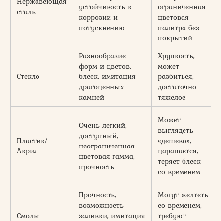
Нержавеющая
устойчивость к
ограниченная
сталь
коррозии и
цветовая
потускнению
палитра без
покрытий
Разнообразие
Хрупкость,
форм и цветов,
может
Стекло
блеск, имитация
разбиться,
драгоценных
достаточно
камней
тяжелое
Может
Очень легкий,
выглядеть
доступный,
Пластик/
«дешево»,
неограниченная
Акрил
царапается,
цветовая гамма,
теряет блеск
прочность
со временем
Прочность,
Могут желтеть
возможность
со временем,
Смолы
заливки, имитация
требуют