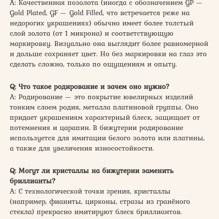
A: Качественная позолота (иногда с обозначением GP —
Gold Plated, GF — Gold Filled, что встречается реже на
недорогих украшениях) обычно имеет более толстый
слой золота (от 1 микрона) и соответствующую
маркировку. Визуально она выглядит более равномерной
и дольше сохраняет цвет. Но без маркировки на глаз это
сделать сложно, только по ощущениям и опыту.
Q: Что такое родирование и зачем оно нужно?
A: Родирование — это покрытие ювелирных изделий
тонким слоем родия, металла платиновой группы. Оно
придает украшениям характерный блеск, защищает от
потемнения и царапин. В бижутерии родирование
используется для имитации белого золота или платины,
а также для увеличения износостойкости.
Q: Могут ли кристаллы на бижутерии заменить
бриллианты?
A: С технологической точки зрения, кристаллы
(например, фианиты, цирконы, стразы из гранёного
стекла) прекрасно имитируют блеск бриллиантов.