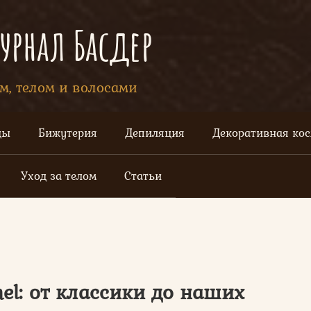
рнал Басдер
ом, телом и волосами
цы
Бижутерия
Депиляция
Декоративная ко
Уход за телом
Статьи
el: от классики до наших