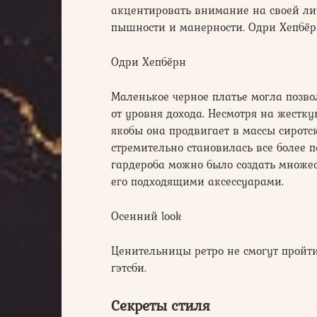
акцентировать внимание на своей ли
пышности и манерности. Одри Хепбё
Одри Хепбёрн
Маленькое черное платье могла позв
от уровня дохода. Несмотря на жестк
якобы она продвигает в массы сиротск
стремительно становилась все более п
гардероба можно было создать множес
его подходящими аксессуарами.
Осенний look
Ценительницы ретро не смогут пройт
гэтсби.
Секреты стиля