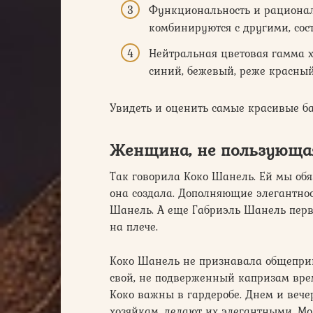
Функциональность и рационал
комбинируются с другими, сост
Нейтральная цветовая гамма х
синий, бежевый, реже красный
Увидеть и оценить самые красивые ба
Женщина, не пользующая
Так говорила Коко Шанель. Ей мы обя
она создала. Дополняющие элегантнос
Шанель. А еще Габриэль Шанель перв
на плече.
Коко Шанель не признавала общеприня
свой, не подверженный капризам врем
Коко важны в гардеробе. Днем и вече
хозяйкам, делают их элегантными. Мо