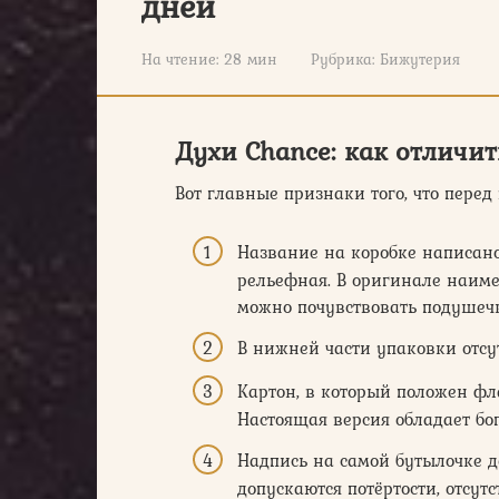
дней
На чтение:
28 мин
Рубрика:
Бижутерия
Духи Chance: как отличи
Вот главные признаки того, что пере
Название на коробке написан
рельефная. В оригинале наиме
можно почувствовать подушеч
В нижней части упаковки отсу
Картон, в который положен фл
Настоящая версия обладает бо
Надпись на самой бутылочке д
допускаются потёртости, отсутс