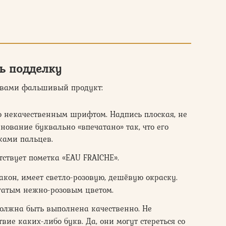
ть подделку
д вами фальшивый продукт:
о некачественным шрифтом. Надпись плоская, не
нование буквально «впечатано» так, что его
ками пальцев.
тствует пометка «EAU FRAICHE».
акон, имеет светло-розовую, дешёвую окраску.
гатым нежно-розовым цветом.
олжна быть выполнена качественно. Не
твие каких-либо букв. Да, они могут стереться со