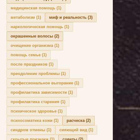
медицинская помощь
(1)
метаболизм
(1)
миф и реальность
(3)
наркологическая помощь
(1)
окрашенные волосы
(2)
очищение организма
(1)
помощь семье
(1)
после праздников
(1)
преодоление проблемы
(1)
профессиональное выгорание
(1)
профилактика зависимости
(1)
профилактика старения
(1)
психическое здоровье
(1)
психосоматика кожи
(1)
расческа
(2)
синдром отмены
(1)
сияющий вид
(1)
скрытые признаки
(1)
советы
(2)