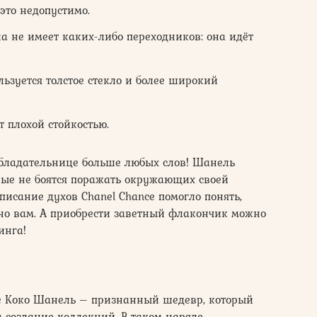
это недопустимо.
а не имеет каких-либо переходников: она идёт
льзуется толстое стекло и более широкий
 плохой стойкостью.
обладательнице больше любых слов! Шанель
ые не боятся поражать окружающих своей
описание духов Chanel Chance помогло понять,
нно вам. А приобрести заветный флакончик можно
инга!
е Коко Шанель – признанный шедевр, который
а создание коллекций. В таком наряде