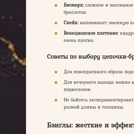
Бисмарк:
сложное и массивное 
браслетов.
Снейк:
напоминает змеиную кож
Венецианское плетение:
квадр
очень плотно.
Советы по выбору цепочки-бр
Для повседневного образа по
Для вечернего выхода можно в
подвесками.
Не бойтесь экспериментировать
разной длины и толщины.
Бэнглы: жесткие и эффе