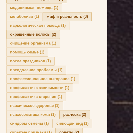
медицинская помощь
(1)
метаболизм
(1)
миф и реальность
(3)
наркологическая помощь
(1)
окрашенные волосы
(2)
очищение организма
(1)
помощь семье
(1)
после праздников
(1)
преодоление проблемы
(1)
профессиональное выгорание
(1)
профилактика зависимости
(1)
профилактика старения
(1)
психическое здоровье
(1)
психосоматика кожи
(1)
расческа
(2)
синдром отмены
(1)
сияющий вид
(1)
скрытые признаки
(1)
советы
(2)