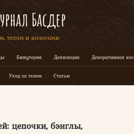
рнал Басдер
ом, телом и волосами
цы
Бижутерия
Депиляция
Декоративная ко
Уход за телом
Статьи
й: цепочки, бэнглы,