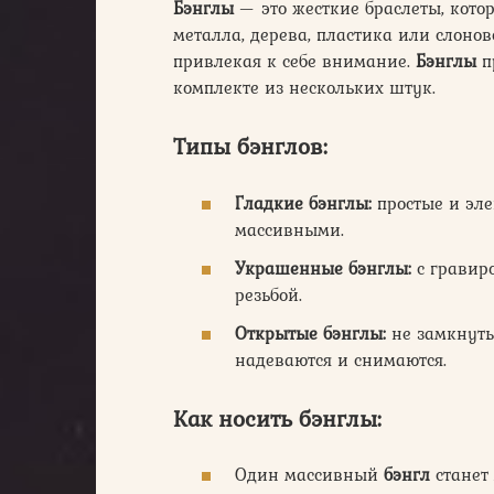
Бэнглы
— это жесткие браслеты, кото
металла, дерева, пластика или слоно
привлекая к себе внимание.
Бэнглы
пр
комплекте из нескольких штук.
Типы бэнглов:
Гладкие бэнглы:
простые и эле
массивными.
Украшенные бэнглы:
с гравир
резьбой.
Открытые бэнглы:
не замкнуты
надеваются и снимаются.
Как носить бэнглы:
Один массивный
бэнгл
станет 