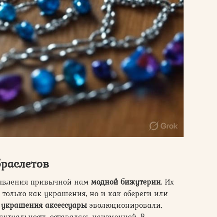
браслетов
оявления привычной нам
модной бижутерии
. Их
 только как украшения, но и как обереги или
и
украшения аксессуары
эволюционировали,
актуальность оставалась неизменной. В