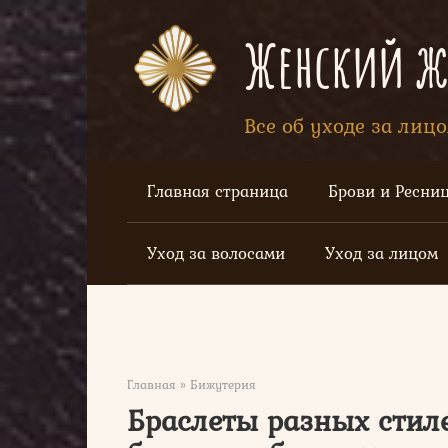
Перейти
к
Женский жу
контенту
Все об уходе за лиц
Главная страница
Брови и Ресни
Уход за волосами
Уход за лицом
Главная
»
Бижутерия
Браслеты разных стиле