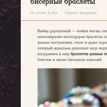
бисерные браслеты
На чтение:
6 мин
Рубрика:
Бижутерия
Выбор украшений — особая магия, спо
многообразия аксессуаров браслеты з
вашем настроении, стиле и даже хара
который идеально дополнит ваш наря
погрузимся в мир
браслетов разных с
бэнглов и ярких бисерных изделий.