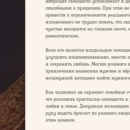
Вибрация самоцвета успокаивает и д
способными к прощению. При этом не 
привести к ограниченности реального 
изложенного не трудно понять, что св
чувства находится на главном месте, 
романтические.
Всем кто является владельцем самоцв
улучшить взаимопонимание, внести ле
и сохранить любовь. Магию розового 
привлечения внимания мужчин и обре
незамужней женщине найти нужного 
Как талисман он охраняет семейное сч
что разложив кристаллы самоцвета в
любви в семье. Девушкам желающим 
руку надеть браслет из розового квар
этим камнем.