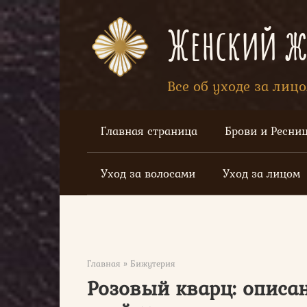
Перейти
к
Женский жу
контенту
Все об уходе за лиц
Главная страница
Брови и Ресни
Уход за волосами
Уход за лицом
Главная
»
Бижутерия
Розовый кварц: описан