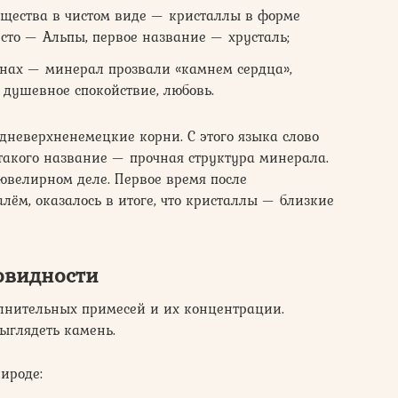
щества в чистом виде — кристаллы в форме
сто — Альпы, первое название — хрусталь;
анах — минерал прозвали «камнем сердца»,
т душевное спокойствие, любовь.
дневерхненемецкие корни. С этого языка слово
 такого название — прочная структура минерала.
 ювелирном деле. Первое время после
ём, оказалось в итоге, что кристаллы — близкие
овидности
лнительных примесей и их концентрации.
выглядеть камень.
ироде: