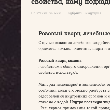
свойства, кому подход
На чтение:
25 мин
Рубрика:
Бижутерия
Розовый кварц: лечебные
С целью оказания лечебного воздейст
браслеты, кольца, пластины, шары и 
Розовый кварц камень
, свойствами общего оздоровления орг
свойства используют:
Минерал используют в зависимости о
состояния кожи его можно растереть 
оздоровления внутренних органов и с
стакане с водой.
Наутро полезную жи
. Регулярное применение такой проце