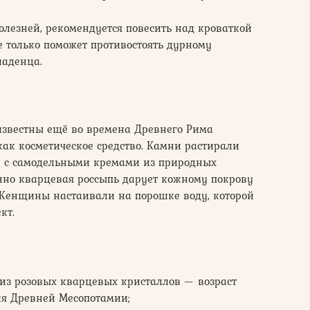
болезней, рекомендуется повесить над кроваткой
е только поможет противостоять дурному
ладенца.
звестны ещё во времена Древнего Рима
как косметическое средство. Камни растирали
и с самодельными кремами из природных
енно кварцевая россыпь дарует кожному покрову
ь. Женщины настаивали на порошке воду, которой
кт.
из розовых кварцевых кристаллов — возраст
рия Древней Месопотамии;