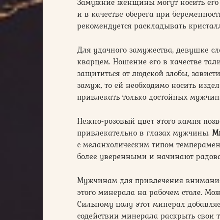
Замужние женщины могут носить его
и в качестве оберега при беременнос
рекомендуется раскладывать кристал
Для удачного замужества, девушке сле
кварцем. Ношение его в качестве та
защититься от людской злобы, завист
замуж, то ей необходимо носить издел
привлекать только достойных мужчин
Нежно-розовый цвет этого камня поз
привлекательно в глазах мужчины.
М
с меланхолическим типом темперамен
более уверенными и начинают радова
Мужчинам для привлечения внимания 
этого минерала на рабочем столе. Мо
Сильному полу этот минерал добавляе
содействии минерала раскрыть свои т