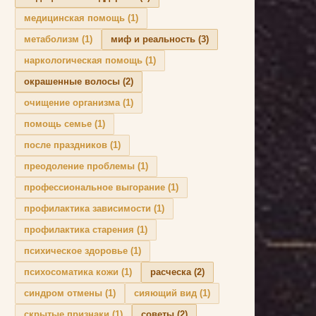
медицинская помощь
(1)
метаболизм
(1)
миф и реальность
(3)
наркологическая помощь
(1)
окрашенные волосы
(2)
очищение организма
(1)
помощь семье
(1)
после праздников
(1)
преодоление проблемы
(1)
профессиональное выгорание
(1)
профилактика зависимости
(1)
профилактика старения
(1)
психическое здоровье
(1)
психосоматика кожи
(1)
расческа
(2)
синдром отмены
(1)
сияющий вид
(1)
скрытые признаки
(1)
советы
(2)