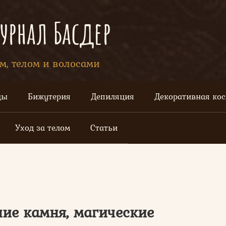
рнал Басдер
ом, телом и волосами
цы
Бижутерия
Депиляция
Декоративная ко
Уход за телом
Статьи
ие камня, магические